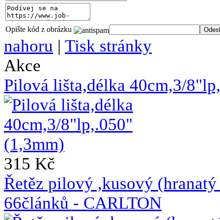
Opište kód z obrázku
nahoru
|
Tisk stránky
Akce
Pilová lišta,délka 40cm,3/8"l
315 Kč
Řetěz pilový ,kusový (hrana
66článků - CARLTON