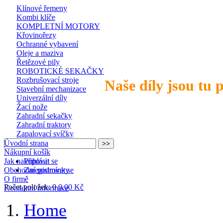
Klínové řemeny
Kombi klíče
KOMPLETNÍ MOTORY
Křovinořezy
Ochranné vybavení
Oleje a maziva
Řetězové pily
ROBOTICKÉ SEKAČKY
Rozbrušovací stroje
Naše díly jsou tu 
Stavební mechanizace
Univerzální díly
Žací nože
Zahradní sekačky
Zahradní traktory
Zapalovací svíčky
Úvodní strana
Nákupní košík
Jak nakupovat
Přihlásit se
Obchodní podmínky
Zaregistrovat se
O firmě
Počet položek: 0
0,00 Kč
Kontaktní informace
Home