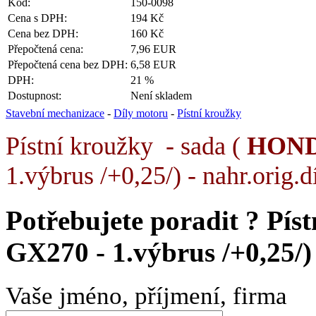
Kód:
150-0098
Cena s DPH:
194 Kč
Cena bez DPH:
160 Kč
Přepočtená cena:
7,96 EUR
Přepočtená cena bez DPH:
6,58 EUR
DPH:
21 %
Dostupnost:
Není skladem
Stavební mechanizace
-
Díly motoru
-
Pístní kroužky
Pístní kroužky - sada (
HON
1.výbrus /+0,25/) - nahr.orig.
Potřebujete poradit ?
Pís
GX270 - 1.výbrus /+0,25/)
Vaše jméno, příjmení, firma