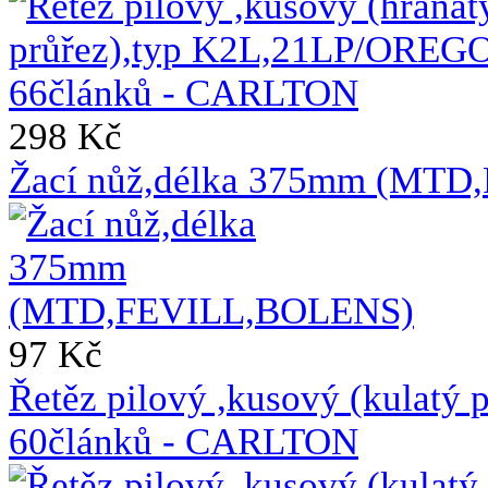
298 Kč
Žací nůž,délka 375mm (MT
97 Kč
Řetěz pilový ,kusový (kulat
60článků - CARLTON