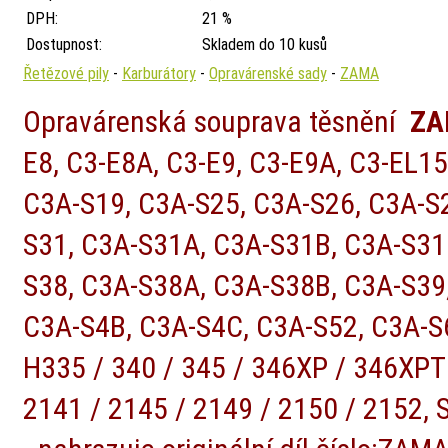
DPH:
21 %
Dostupnost:
Skladem do 10 kusů
Řetězové pily
-
Karburátory
-
Opravárenské sady
-
ZAMA
Opravárenská souprava těsnění
ZAM
E8, C3-E8A, C3-E9, C3-E9A, C3-EL1
C3A-S19, C3A-S25, C3A-S26, C3A-S
S31, C3A-S31A, C3A-S31B, C3A-S31
S38, C3A-S38A, C3A-S38B, C3A-S39
C3A-S4B, C3A-S4C, C3A-S52, C3A-S
H335 / 340 / 345 / 346XP / 346XPT
2141 / 2145 / 2149 / 2150 / 2152, 