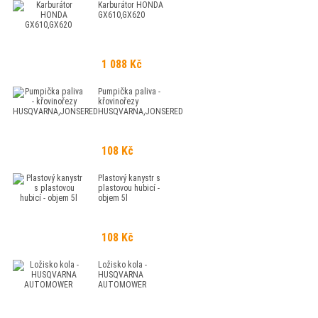
Karburátor HONDA
GX610,GX620
1 088 Kč
Pumpička paliva -
křovinořezy
HUSQVARNA,JONSERED
108 Kč
Plastový kanystr s
plastovou hubicí -
objem 5l
108 Kč
Ložisko kola -
HUSQVARNA
AUTOMOWER