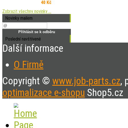
40 Kč
Zobrazit všechny novinky ...
Novinky mailem
Poslední navštívené
Další informace
O Firmě
Copyright ©
www.job-parts.cz
,
optimalizace e-shopu
Shop5.cz