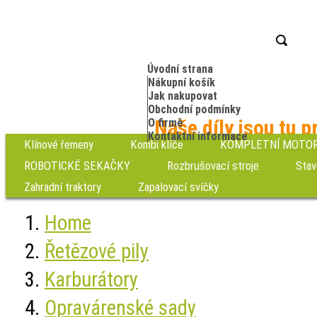
Úvodní strana
Nákupní košík
Jak nakupovat
Obchodní podmínky
Naše díly jsou tu p
O firmě
Kontaktní informace
Klínové řemeny
Kombi klíče
KOMPLETNÍ MOTO
ROBOTICKÉ SEKAČKY
Rozbrušovací stroje
Stav
Zahradní traktory
Zapalovací svíčky
Home
Řetězové pily
Karburátory
Opravárenské sady