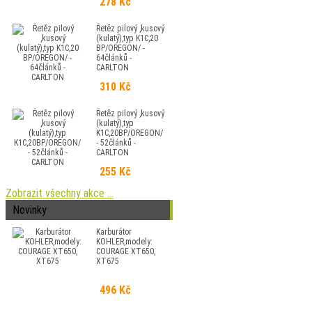
278 Kč
Řetěz pilový ,kusový
(kulatý),typ K1C,20
BP/OREGON/ -
64článků -
CARLTON
310 Kč
Řetěz pilový ,kusový
(kulatý),typ
K1C,20BP/OREGON/
- 52článků -
CARLTON
255 Kč
Zobrazit všechny akce ...
Novinky
Karburátor
KOHLER,modely:
COURAGE XT650,
XT675
496 Kč