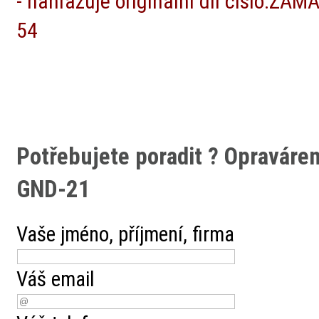
- nahrazuje originální díl číslo:
ZAMA:
54
Potřebujete poradit ?
Opraváre
GND-21
Vaše jméno, příjmení, firma
Váš email