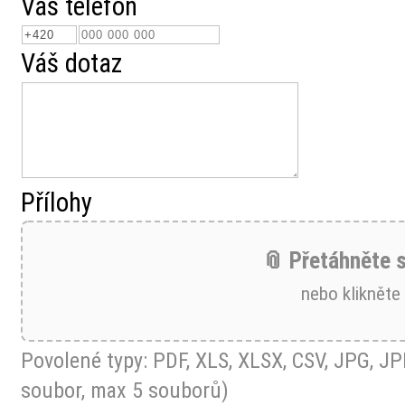
Váš telefon
Váš dotaz
Přílohy
📎 Přetáhněte 
nebo klikněte
Povolené typy: PDF, XLS, XLSX, CSV, JPG, J
soubor, max 5 souborů)