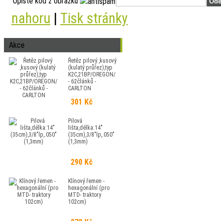
Opište kód z obrázku
nahoru
|
Tisk stránky
Akce
Řetěz pilový ,kusový
(kulatý průřez),typ
K2C,21BP/OREGON/
- 62článků -
CARLTON
301 Kč
Pilová
lišta,délka:14"
(35cm),3/8"lp,.050"
(1,3mm)
290 Kč
Klínový řemen -
hexagonální (pro
MTD- traktory
102cm)