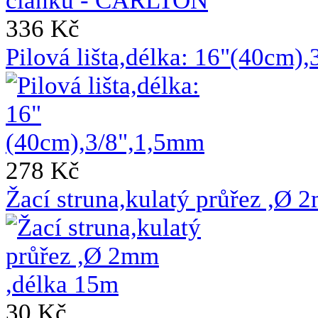
336 Kč
Pilová lišta,délka: 16"(40cm)
278 Kč
Žací struna,kulatý průřez ,Ø 
30 Kč