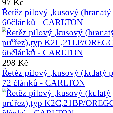
97 Kč
Řetěz pilový ,kusový (hrana
66článků - CARLTON
298 Kč
Řetěz pilový ,kusový (kulat
72 článků - CARLTON