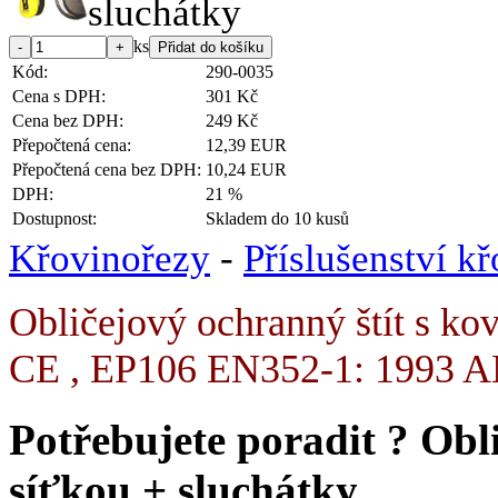
ks
Kód:
290-0035
Cena s DPH:
301 Kč
Cena bez DPH:
249 Kč
Přepočtená cena:
12,39 EUR
Přepočtená cena bez DPH:
10,24 EUR
DPH:
21 %
Dostupnost:
Skladem do 10 kusů
Křovinořezy
-
Příslušenství k
Obličejový ochranný štít s ko
CE , EP106 EN352-1: 1993 
Potřebujete poradit ?
Obli
síťkou + sluchátky