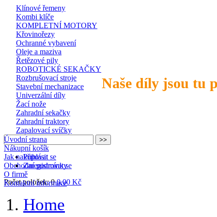
Klínové řemeny
Kombi klíče
KOMPLETNÍ MOTORY
Křovinořezy
Ochranné vybavení
Oleje a maziva
Řetězové pily
ROBOTICKÉ SEKAČKY
Rozbrušovací stroje
Naše díly jsou tu 
Stavební mechanizace
Univerzální díly
Žací nože
Zahradní sekačky
Zahradní traktory
Zapalovací svíčky
Úvodní strana
Nákupní košík
Jak nakupovat
Přihlásit se
Obchodní podmínky
Zaregistrovat se
O firmě
Počet položek: 0
0,00 Kč
Kontaktní informace
Home