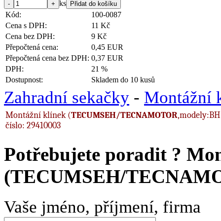
ks
Kód:
100-0087
Cena s DPH:
11 Kč
Cena bez DPH:
9 Kč
Přepočtená cena:
0,45 EUR
Přepočtená cena bez DPH:
0,37 EUR
DPH:
21 %
Dostupnost:
Skladem do 10 kusů
Zahradní sekačky
-
Montážní 
Montážní klínek (
TECUMSEH/TECNAMOTOR
,modely:BH 
číslo:
29410003
Potřebujete poradit ?
Mon
(TECUMSEH/TECNAMOT
Vaše jméno, příjmení, firma