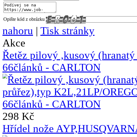
Opište kód z obrázku
nahoru
|
Tisk stránky
Akce
Řetěz pilový ,kusový (hrana
66článků - CARLTON
298 Kč
Hřídel nože AYP,HUSQVARNA 