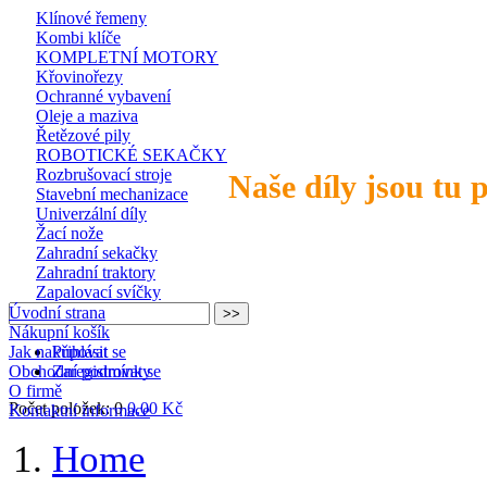
Klínové řemeny
Kombi klíče
KOMPLETNÍ MOTORY
Křovinořezy
Ochranné vybavení
Oleje a maziva
Řetězové pily
ROBOTICKÉ SEKAČKY
Rozbrušovací stroje
Naše díly jsou tu 
Stavební mechanizace
Univerzální díly
Žací nože
Zahradní sekačky
Zahradní traktory
Zapalovací svíčky
Úvodní strana
Nákupní košík
Jak nakupovat
Přihlásit se
Obchodní podmínky
Zaregistrovat se
O firmě
Počet položek: 0
0,00 Kč
Kontaktní informace
Home