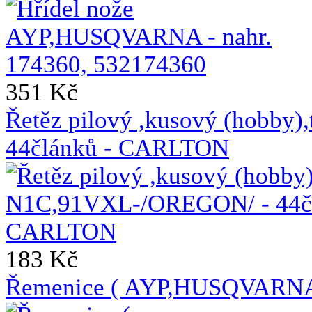
351 Kč
Řetěz pilový ,kusový (hobb
44článků - CARLTON
183 Kč
Řemenice ( AYP,HUSQVAR