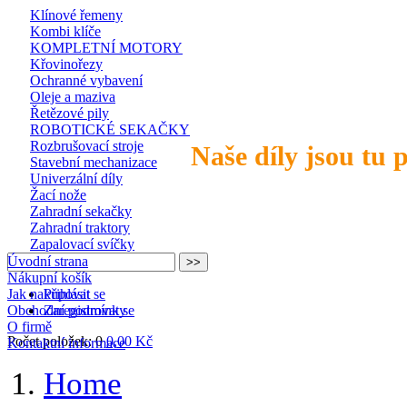
Klínové řemeny
Kombi klíče
KOMPLETNÍ MOTORY
Křovinořezy
Ochranné vybavení
Oleje a maziva
Řetězové pily
ROBOTICKÉ SEKAČKY
Rozbrušovací stroje
Naše díly jsou tu 
Stavební mechanizace
Univerzální díly
Žací nože
Zahradní sekačky
Zahradní traktory
Zapalovací svíčky
Úvodní strana
Nákupní košík
Jak nakupovat
Přihlásit se
Obchodní podmínky
Zaregistrovat se
O firmě
Počet položek: 0
0,00 Kč
Kontaktní informace
Home