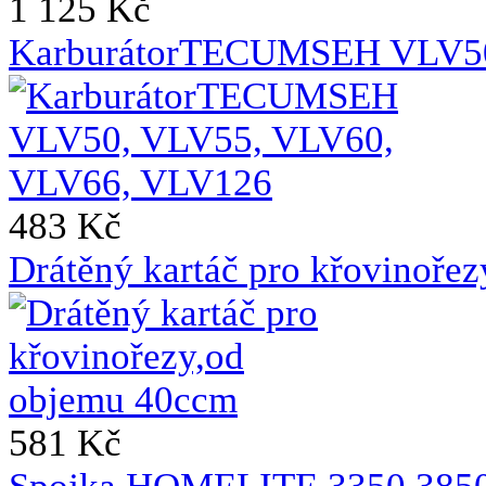
1 125 Kč
KarburátorTECUMSEH VLV50
483 Kč
Drátěný kartáč pro křovinoře
581 Kč