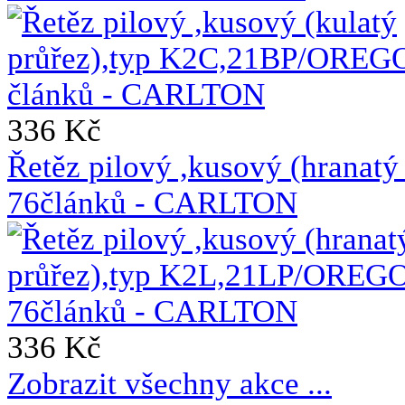
336 Kč
Řetěz pilový ,kusový (hrana
76článků - CARLTON
336 Kč
Zobrazit všechny akce ...