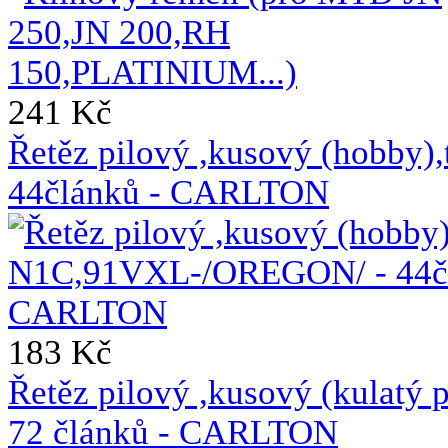
241 Kč
Řetěz pilový ,kusový (hobb
44článků - CARLTON
183 Kč
Řetěz pilový ,kusový (kulat
72 článků - CARLTON