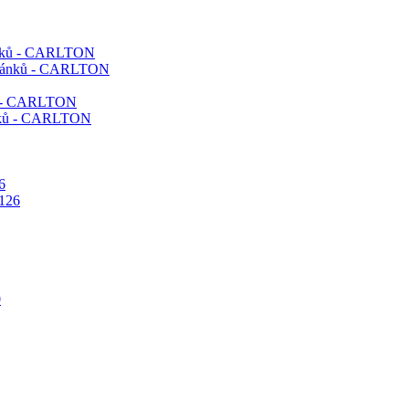
ánků - CARLTON
ků - CARLTON
6