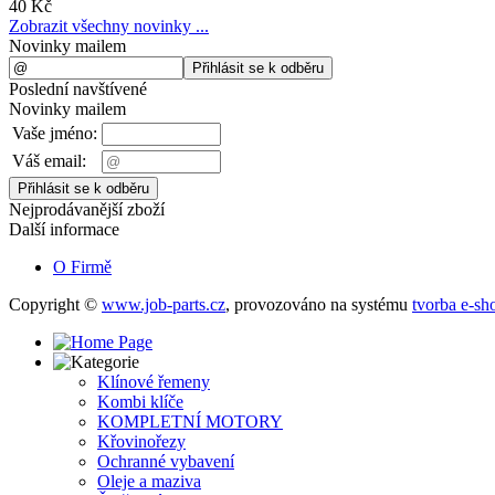
40 Kč
Zobrazit všechny novinky ...
Novinky mailem
Poslední navštívené
Novinky mailem
Vaše jméno:
Váš email:
Nejprodávanější zboží
Další informace
O Firmě
Copyright ©
www.job-parts.cz
,
provozováno na systému
tvorba e-sh
Klínové řemeny
Kombi klíče
KOMPLETNÍ MOTORY
Křovinořezy
Ochranné vybavení
Oleje a maziva