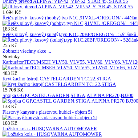
Úhlový převod ALPINA: VIP-42, VIP-52, STAR 45, STAR 55
1 694 Kč
Řetěz pilový ,kusový (hobby),typ N1C,91VXL-/OREGON/ - 44čl
183 Kč
Řetěz pilový ,kusový (kulatý),typ K1C,20BP/OREGON/ - 52člán
255 Kč
Zobrazit všechny akce ...
Novinky
KarburátorTECUMSEH VLV50, VLV55, VLV60, VLV66, VLV12
483 Kč
Kryt žacího ústrojí CASTELGARDEN TC122,STIGA
15 706 Kč
Spojka GGP,CASTEL GARDEN,STIGA,ALPINA PR270,BJ300
133 Kč
Plastový kanystr s plastovou hubicí - objem 5l
108 Kč
Ložisko kola - HUSQVARNA AUTOMOWER