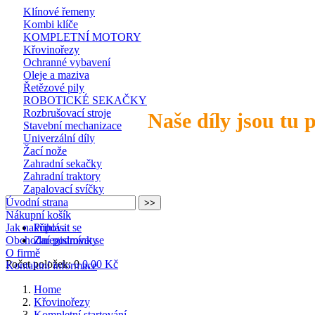
Klínové řemeny
Kombi klíče
KOMPLETNÍ MOTORY
Křovinořezy
Ochranné vybavení
Oleje a maziva
Řetězové pily
ROBOTICKÉ SEKAČKY
Rozbrušovací stroje
Naše díly jsou tu 
Stavební mechanizace
Univerzální díly
Žací nože
Zahradní sekačky
Zahradní traktory
Zapalovací svíčky
Úvodní strana
Nákupní košík
Jak nakupovat
Přihlásit se
Obchodní podmínky
Zaregistrovat se
O firmě
Počet položek: 0
0,00 Kč
Kontaktní informace
Home
Křovinořezy
Kompletní startování