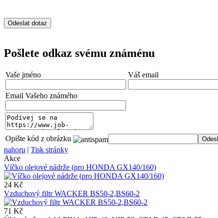
Pošlete odkaz svému známénu
Vaše jméno
Váš email
Email Vašeho známého
Opište kód z obrázku
nahoru
|
Tisk stránky
Akce
Víčko olejové nádrže (pro HONDA GX140/160)
24 Kč
Vzduchový filtr WACKER BS50-2,BS60-2
71 Kč