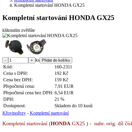
Kompletní startování HONDA GX25
Kompletní startování HONDA GX25
kliknutím zvětšíte
ks
Kód:
160-2311
Cena s DPH:
192 Kč
Cena bez DPH:
159 Kč
Přepočtená cena:
7,91 EUR
Přepočtená cena bez DPH:
6,54 EUR
DPH:
21 %
Dostupnost:
Skladem do 10 kusů
Křovinořezy
-
Kompletní startování
Kompletní startování (
HONDA
GX25
) - nahr. orig. díl č