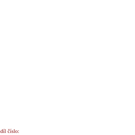
íl číslo: