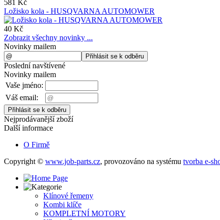
581 Kč
Ložisko kola - HUSQVARNA AUTOMOWER
40 Kč
Zobrazit všechny novinky ...
Novinky mailem
Poslední navštívené
Novinky mailem
Vaše jméno:
Váš email:
Nejprodávanější zboží
Další informace
O Firmě
Copyright ©
www.job-parts.cz
,
provozováno na systému
tvorba e-sh
Klínové řemeny
Kombi klíče
KOMPLETNÍ MOTORY