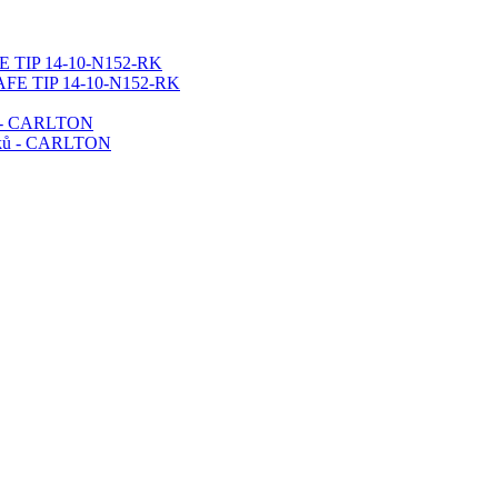
FE TIP 14-10-N152-RK
ků - CARLTON