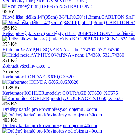
Vzduchový filtr (BRIGGS & STRATTON )
96 Kč
Pilová lišta ,délka 14"(35cm),3/8"LP,0,50"(1,3mm),CARLTON SA
456 Kč
Řetěz pilový ,kusový (kulatý),typ K1C,20BP/OREGON/ - 52člán
255 Kč
Hřídel nože AYP,HUSQVARNA - nahr. 174360, 532174360
351 Kč
Zobrazit všechny akce ...
Novinky
Karburátor HONDA GX610,GX620
1 088 Kč
Karburátor KOHLER,modely: COURAGE XT650, XT675
496 Kč
Drátěný kartáč pro křovinořezy,od objemu 30ccm
483 Kč
Drátěný kartáč pro křovinořezy,od objemu 40ccm