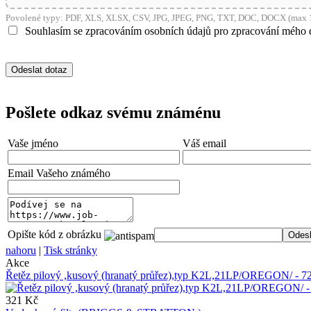
Povolené typy: PDF, XLS, XLSX, CSV, JPG, JPEG, PNG, TXT, DOC, DOCX (max 1
Souhlasím se zpracováním osobních údajů pro zpracování mého 
Pošlete odkaz svému známénu
Vaše jméno
Váš email
Email Vašeho známého
Opište kód z obrázku
nahoru
|
Tisk stránky
Akce
Řetěz pilový ,kusový (hranatý průřez),typ K2L,21LP/OREGON/ -
321 Kč