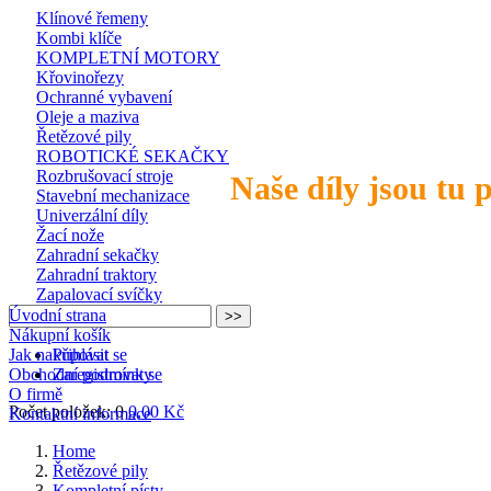
Klínové řemeny
Kombi klíče
KOMPLETNÍ MOTORY
Křovinořezy
Ochranné vybavení
Oleje a maziva
Řetězové pily
ROBOTICKÉ SEKAČKY
Rozbrušovací stroje
Naše díly jsou tu 
Stavební mechanizace
Univerzální díly
Žací nože
Zahradní sekačky
Zahradní traktory
Zapalovací svíčky
Úvodní strana
Nákupní košík
Jak nakupovat
Přihlásit se
Obchodní podmínky
Zaregistrovat se
O firmě
Počet položek: 0
0,00 Kč
Kontaktní informace
Home
Řetězové pily
Kompletní písty