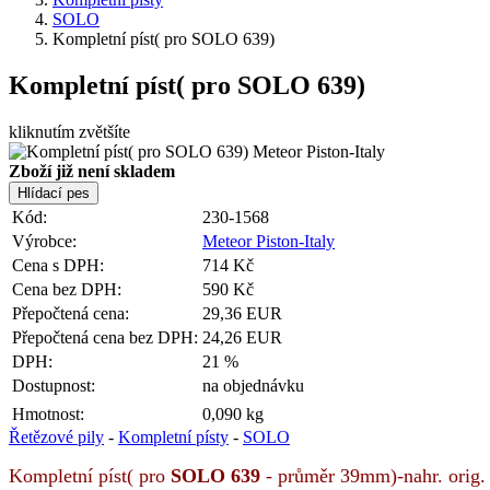
SOLO
Kompletní píst( pro SOLO 639)
Kompletní píst( pro SOLO 639)
kliknutím zvětšíte
Zboží již není skladem
Kód:
230-1568
Výrobce:
Meteor Piston-Italy
Cena s DPH:
714 Kč
Cena bez DPH:
590 Kč
Přepočtená cena:
29,36 EUR
Přepočtená cena bez DPH:
24,26 EUR
DPH:
21 %
Dostupnost:
na objednávku
Hmotnost:
0,090 kg
Řetězové pily
-
Kompletní písty
-
SOLO
Kompletní píst( pro
SOLO 639
- průměr 39mm)-nahr. orig. d