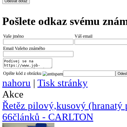
Pošlete odkaz svému zná
Vaše jméno
Váš email
Email Vašeho známého
Opište kód z obrázku
nahoru
|
Tisk stránky
Akce
Řetěz pilový,kusový (hranat
66článků - CARLTON