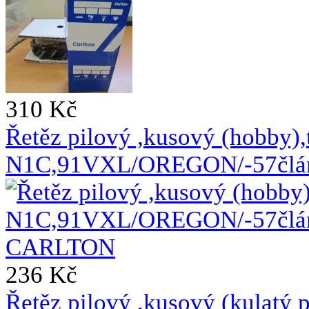
310 Kč
Řetěz pilový ,kusový (hobby),
N1C,91VXL/OREGON/-57člá
236 Kč
Řetěz pilový ,kusový (kulat