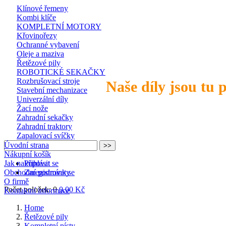
Klínové řemeny
Kombi klíče
KOMPLETNÍ MOTORY
Křovinořezy
Ochranné vybavení
Oleje a maziva
Řetězové pily
ROBOTICKÉ SEKAČKY
Rozbrušovací stroje
Naše díly jsou tu 
Stavební mechanizace
Univerzální díly
Žací nože
Zahradní sekačky
Zahradní traktory
Zapalovací svíčky
Úvodní strana
Nákupní košík
Jak nakupovat
Přihlásit se
Obchodní podmínky
Zaregistrovat se
O firmě
Počet položek: 0
0,00 Kč
Kontaktní informace
Home
Řetězové pily
Kompletní písty