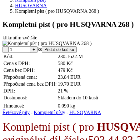
HUSQVARNA
Kompletní píst ( pro HUSQVARNA 268 )
Kompletní píst ( pro HUSQVARNA 268 )
kliknutím zvětšíte
ks
Kód:
230-1622-M
Cena s DPH:
580 Kč
Cena bez DPH:
479 Kč
Přepočtená cena:
23,84 EUR
Přepočtená cena bez DPH:
19,70 EUR
DPH:
21 %
Dostupnost:
Skladem do 10 kusů
Hmotnost:
0,090 kg
Řetězové pily
-
Kompletní písty
-
HUSQVARNA
Kompletní píst ( pro
HUSQV
originální díl
číslo:503 44 83-