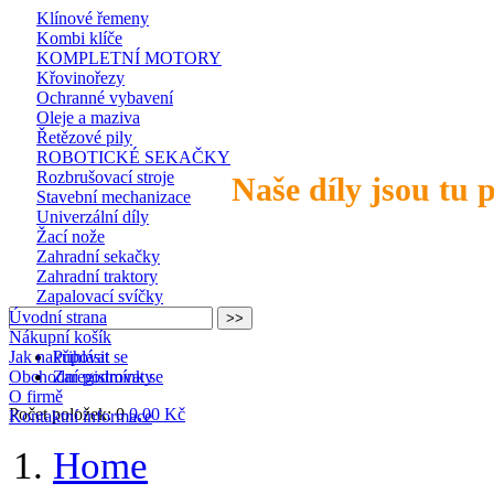
Klínové řemeny
Kombi klíče
KOMPLETNÍ MOTORY
Křovinořezy
Ochranné vybavení
Oleje a maziva
Řetězové pily
ROBOTICKÉ SEKAČKY
Rozbrušovací stroje
Naše díly jsou tu 
Stavební mechanizace
Univerzální díly
Žací nože
Zahradní sekačky
Zahradní traktory
Zapalovací svíčky
Úvodní strana
Nákupní košík
Jak nakupovat
Přihlásit se
Obchodní podmínky
Zaregistrovat se
O firmě
Počet položek: 0
0,00 Kč
Kontaktní informace
Home