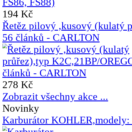
194 Kč
Řetěz pilový ,kusový (kulat
56 článků - CARLTON
278 Kč
Zobrazit všechny akce ...
Novinky
Karburátor KOHLER,modely