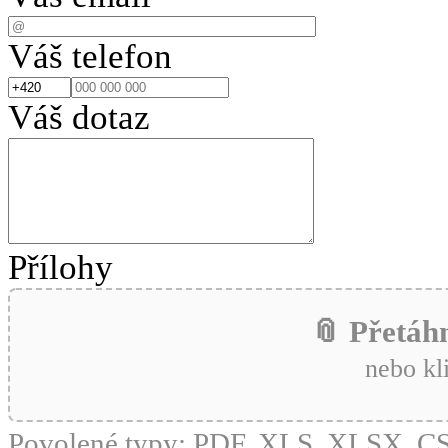
Váš telefon
Váš dotaz
Přílohy
📎 Přetáh
nebo kl
Povolené typy: PDF, XLS, XLSX, 