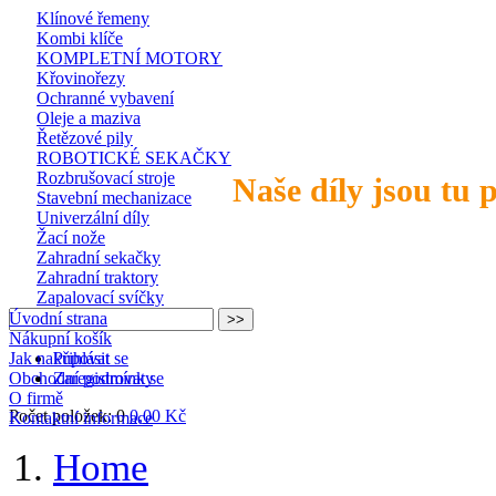
Klínové řemeny
Kombi klíče
KOMPLETNÍ MOTORY
Křovinořezy
Ochranné vybavení
Oleje a maziva
Řetězové pily
ROBOTICKÉ SEKAČKY
Rozbrušovací stroje
Naše díly jsou tu 
Stavební mechanizace
Univerzální díly
Žací nože
Zahradní sekačky
Zahradní traktory
Zapalovací svíčky
Úvodní strana
Nákupní košík
Jak nakupovat
Přihlásit se
Obchodní podmínky
Zaregistrovat se
O firmě
Počet položek: 0
0,00 Kč
Kontaktní informace
Home