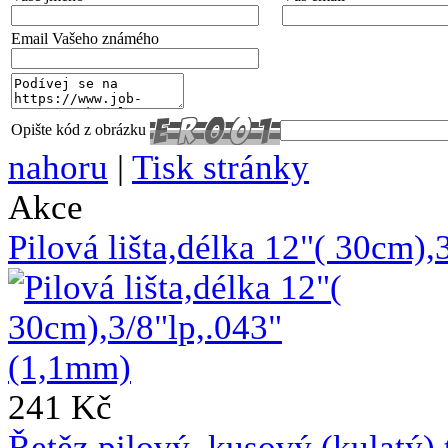
Email Vašeho známého
Opište kód z obrázku
nahoru
|
Tisk stránky
Akce
Pilová lišta,délka 12"( 30cm)
241 Kč
Řetěz pilový ,kusový (kulat