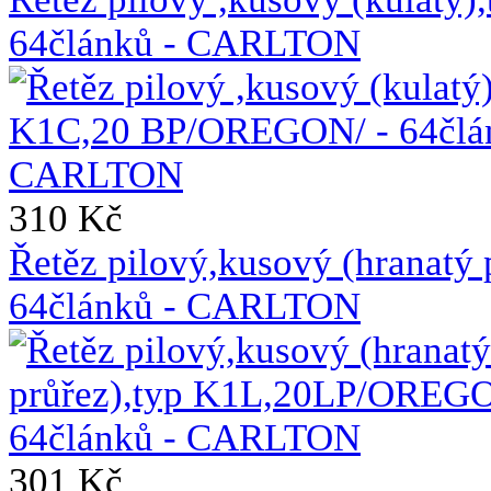
64článků - CARLTON
310 Kč
Řetěz pilový,kusový (hranat
64článků - CARLTON
301 Kč