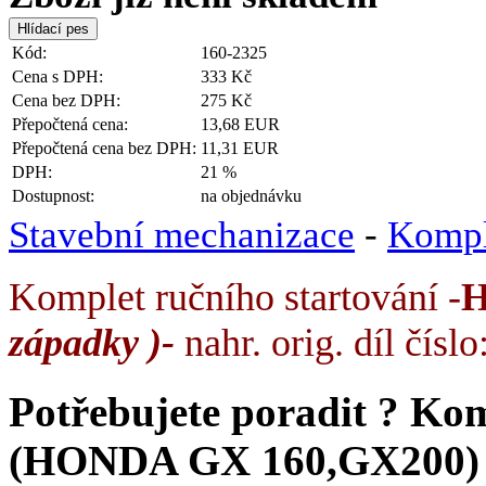
Kód:
160-2325
Cena s DPH:
333 Kč
Cena bez DPH:
275 Kč
Přepočtená cena:
13,68 EUR
Přepočtená cena bez DPH:
11,31 EUR
DPH:
21 %
Dostupnost:
na objednávku
Stavební mechanizace
-
Komple
Komplet ručního startování -
západky )-
nahr. orig. díl čí
Potřebujete poradit ?
Kom
(HONDA GX 160,GX200)