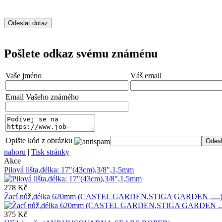
Pošlete odkaz svému známénu
Vaše jméno
Váš email
Email Vašeho známého
Opište kód z obrázku
nahoru
|
Tisk stránky
Akce
Pilová lišta,délka: 17"(43cm),3/8",1,5mm
278 Kč
Žací nůž,délka 620mm (CASTEL GARDEN,STIGA GARDEN .....
375 Kč