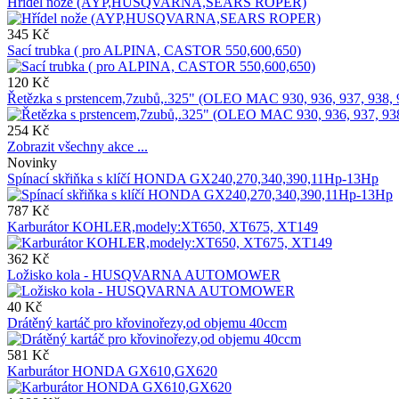
Hřídel nože (AYP,HUSQVARNA,SEARS ROPER)
345 Kč
Sací trubka ( pro ALPINA, CASTOR 550,600,650)
120 Kč
Řetězka s prstencem,7zubů,.325" (OLEO MAC 930, 936, 937, 938, 94
254 Kč
Zobrazit všechny akce ...
Novinky
Spínací skřiňka s klíčí HONDA GX240,270,340,390,11Hp-13Hp
787 Kč
Karburátor KOHLER,modely:XT650, XT675, XT149
362 Kč
Ložisko kola - HUSQVARNA AUTOMOWER
40 Kč
Drátěný kartáč pro křovinořezy,od objemu 40ccm
581 Kč
Karburátor HONDA GX610,GX620