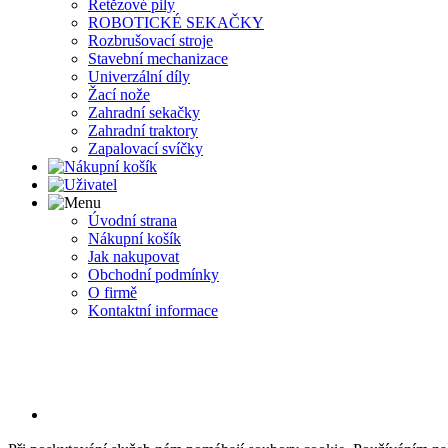
Řetězové pily
ROBOTICKÉ SEKAČKY
Rozbrušovací stroje
Stavební mechanizace
Univerzální díly
Žací nože
Zahradní sekačky
Zahradní traktory
Zapalovací svíčky
Úvodní strana
Nákupní košík
Jak nakupovat
Obchodní podmínky
O firmě
Kontaktní informace