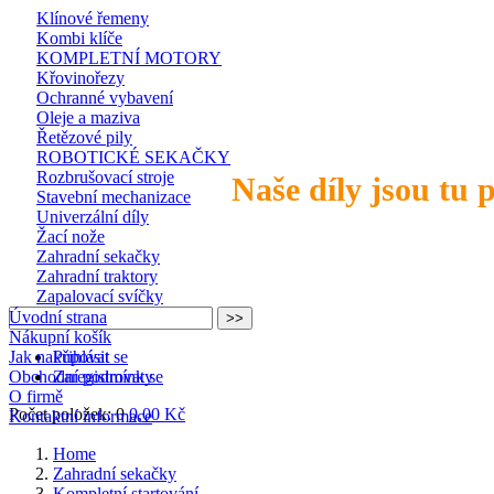
Klínové řemeny
Kombi klíče
KOMPLETNÍ MOTORY
Křovinořezy
Ochranné vybavení
Oleje a maziva
Řetězové pily
ROBOTICKÉ SEKAČKY
Rozbrušovací stroje
Naše díly jsou tu 
Stavební mechanizace
Univerzální díly
Žací nože
Zahradní sekačky
Zahradní traktory
Zapalovací svíčky
Úvodní strana
Nákupní košík
Jak nakupovat
Přihlásit se
Obchodní podmínky
Zaregistrovat se
O firmě
Počet položek: 0
0,00 Kč
Kontaktní informace
Home
Zahradní sekačky
Kompletní startování