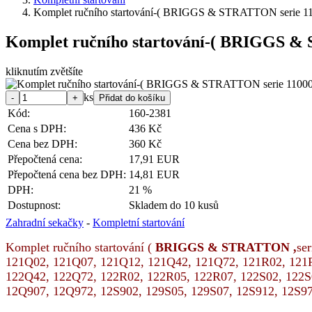
Komplet ručního startování-( BRIGGS & STRATTON serie 1
Komplet ručního startování-( BRIGGS &
kliknutím zvětšíte
ks
Kód:
160-2381
Cena s DPH:
436 Kč
Cena bez DPH:
360 Kč
Přepočtená cena:
17,91 EUR
Přepočtená cena bez DPH:
14,81 EUR
DPH:
21 %
Dostupnost:
Skladem do 10 kusů
Zahradní sekačky
-
Kompletní startování
Komplet ručního startování (
BRIGGS & STRATTON ,
se
121Q02, 121Q07, 121Q12, 121Q42, 121Q72, 121R02, 121R
122Q42, 122Q72, 122R02, 122R05, 122R07, 122S02, 122S
12Q907, 12Q972, 12S902, 129S05, 129S07, 12S912, 12S975