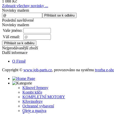
1 088 Kč
Zobrazit všechny novinky ...
Novinky mailem
Poslední navštívené
Novinky mailem
Vaše jméno:
Váš email:
Nejprodávanější zboží
Další informace
O Firmě
Copyright ©
www.job-parts.cz
,
provozováno na systému
tvorba e-sh
Klínové řemeny
Kombi klíče
KOMPLETNÍ MOTORY
Křovinořezy
Ochranné vybavení
Oleje a maziva