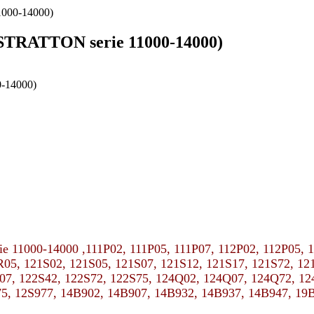
1000-14000)
 STRATTON serie 11000-14000)
rie 11000-14000 ,111P02, 111P05, 111P07, 112P02, 112P05, 
05, 121S02, 121S05, 121S07, 121S12, 121S17, 121S72, 12
07, 122S42, 122S72, 122S75, 124Q02, 124Q07, 124Q72, 12
, 12S977, 14B902, 14B907, 14B932, 14B937, 14B947, 19B977