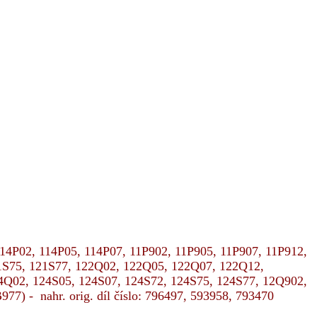
114P02, 114P05, 114P07, 11P902, 11P905, 11P907, 11P912,
1S75, 121S77, 122Q02, 122Q05, 122Q07, 122Q12,
4Q02, 124S05, 124S07, 124S72, 124S75, 124S77, 12Q902,
) - nahr. orig. díl číslo: 796497, 593958, 793470