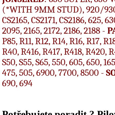
(*WITH 9MM STUD), 920/930
CS2165, CS2171, CS2186, 625, 63
2095, 2165, 2172, 2186, 2188 -
P
P85, R11, R12, R14, R16, R17, R1
R40, R416, R417, R418, R420, R
S50, S55, S65, 550, 605, 650, 16
475, 505, 6900, 7700, 8500 -
S
690, 694
Potřebujete poradit ?
Pilo