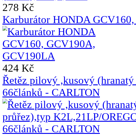
278 Kč
Karburátor HONDA GCV160
424 Kč
Řetěz pilový ,kusový (hrana
66článků - CARLTON