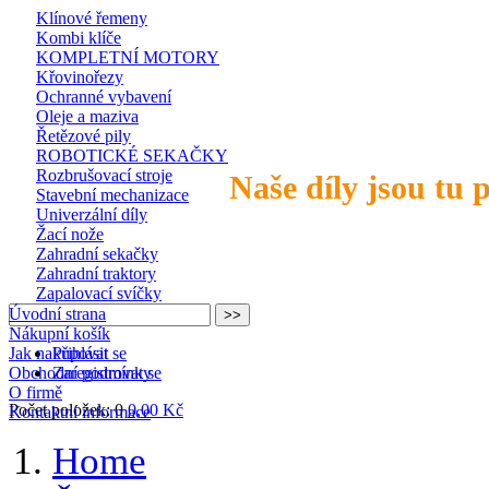
Klínové řemeny
Kombi klíče
KOMPLETNÍ MOTORY
Křovinořezy
Ochranné vybavení
Oleje a maziva
Řetězové pily
ROBOTICKÉ SEKAČKY
Rozbrušovací stroje
Naše díly jsou tu 
Stavební mechanizace
Univerzální díly
Žací nože
Zahradní sekačky
Zahradní traktory
Zapalovací svíčky
Úvodní strana
Nákupní košík
Jak nakupovat
Přihlásit se
Obchodní podmínky
Zaregistrovat se
O firmě
Počet položek: 0
0,00 Kč
Kontaktní informace
Home