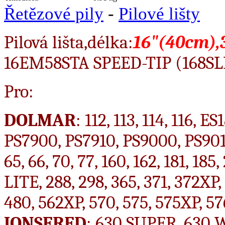
Řetězové pily
-
Pilové lišty
Pilová lišta,délka:
16"(40cm),
16EM58STA SPEED-TIP (168
Pro:
DOLMAR
: 112, 113, 114, 116, 
PS7900, PS7910, PS9000, PS90
65, 66, 70, 77, 160, 162, 181, 185
LITE, 288, 298, 365, 371, 372XP,
480, 562XP, 570, 575, 575XP, 57
JONSERED
: 630 SUPER, 630 