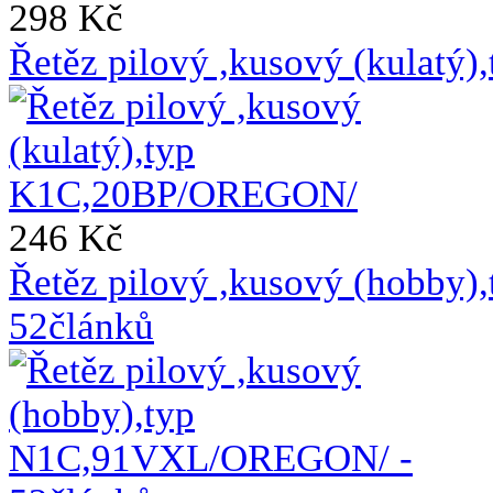
298 Kč
Řetěz pilový ,kusový (kulat
246 Kč
Řetěz pilový ,kusový (hobb
52článků