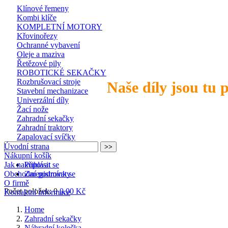
Klínové řemeny
Kombi klíče
KOMPLETNÍ MOTORY
Křovinořezy
Ochranné vybavení
Oleje a maziva
Řetězové pily
ROBOTICKÉ SEKAČKY
Rozbrušovací stroje
Naše díly jsou tu 
Stavební mechanizace
Univerzální díly
Žací nože
Zahradní sekačky
Zahradní traktory
Zapalovací svíčky
Úvodní strana
Nákupní košík
Jak nakupovat
Přihlásit se
Obchodní podmínky
Zaregistrovat se
O firmě
Počet položek: 0
0,00 Kč
Kontaktní informace
Home
Zahradní sekačky
Náhradní kolečka