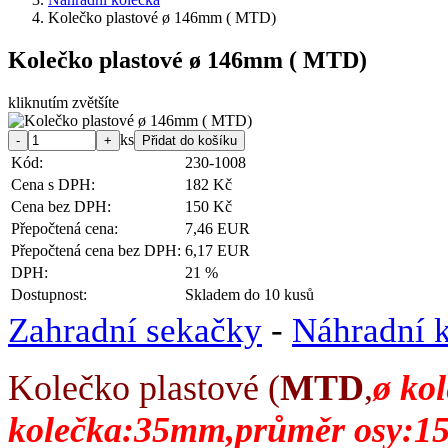
Kolečko plastové ø 146mm ( MTD)
Kolečko plastové ø 146mm ( MTD)
kliknutím zvětšíte
ks
Kód:
230-1008
Cena s DPH:
182 Kč
Cena bez DPH:
150 Kč
Přepočtená cena:
7,46 EUR
Přepočtená cena bez DPH:
6,17 EUR
DPH:
21 %
Dostupnost:
Skladem do 10 kusů
Zahradní sekačky
-
Náhradní 
Kolečko plastové (
MTD
,
ø ko
kolečka:35mm,průměr osy:1