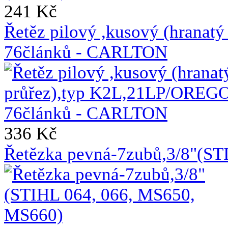
241 Kč
Řetěz pilový ,kusový (hrana
76článků - CARLTON
336 Kč
Řetězka pevná-7zubů,3/8"(ST