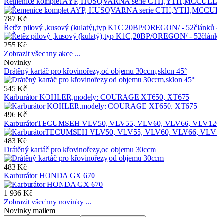
Řemenice komplet AYP, HUSQVARNA serie CTH,YTH,MCCU
787 Kč
Řetěz pilový ,kusový (kulatý),typ K1C,20BP/OREGON/ - 52člán
255 Kč
Zobrazit všechny akce ...
Novinky
Drátěný kartáč pro křovinořezy,od objemu 30ccm,sklon 45°
545 Kč
Karburátor KOHLER,modely: COURAGE XT650, XT675
496 Kč
KarburátorTECUMSEH VLV50, VLV55, VLV60, VLV66, VLV12
483 Kč
Drátěný kartáč pro křovinořezy,od objemu 30ccm
483 Kč
Karburátor HONDA GX 670
1 936 Kč
Zobrazit všechny novinky ...
Novinky mailem