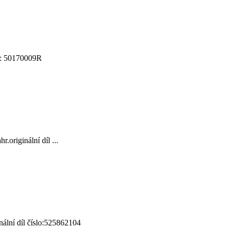
o: 50170009R
originální díl ...
lní díl číslo:525862104