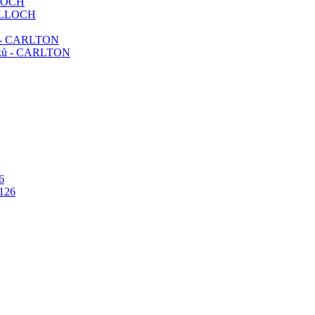
LLOCH
ků - CARLTON
6