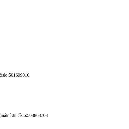
číslo:501699010
ální díl číslo:503863703