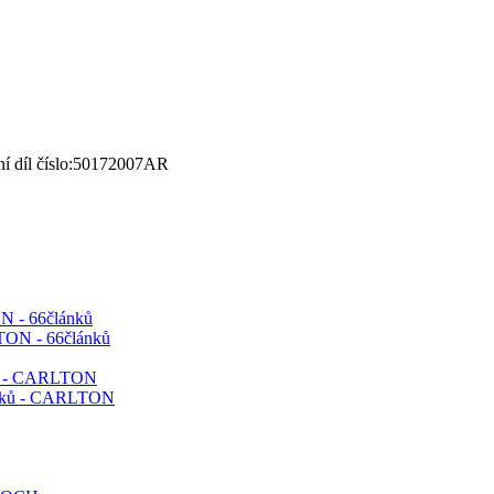
í díl číslo:50172007AR
N - 66článků
ků - CARLTON