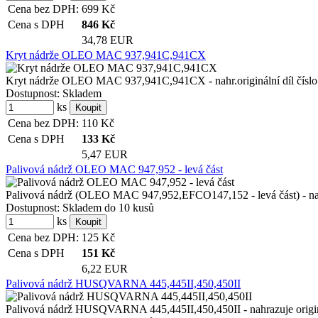
Cena bez DPH:
699
Kč
Cena s DPH
846
Kč
34,78 EUR
Kryt nádrže OLEO MAC 937,941C,941CX
Kryt nádrže OLEO MAC 937,941C,941CX - nahr.originální díl čísl
Dostupnost:
Skladem
ks
Cena bez DPH:
110
Kč
Cena s DPH
133
Kč
5,47 EUR
Palivová nádrž OLEO MAC 947,952 - levá část
Palivová nádrž (OLEO MAC 947,952,EFCO147,152 - levá část) - nahr.
Dostupnost:
Skladem do 10 kusů
ks
Cena bez DPH:
125
Kč
Cena s DPH
151
Kč
6,22 EUR
Palivová nádrž HUSQVARNA 445,445II,450,450II
Palivová nádrž HUSQVARNA 445,445II,450,450II - nahrazuje originá