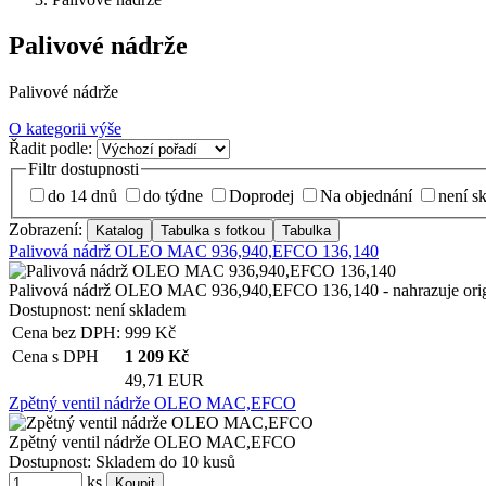
Palivové nádrže
Palivové nádrže
O kategorii výše
Řadit podle:
Filtr dostupnosti
do 14 dnů
do týdne
Doprodej
Na objednání
není s
Zobrazení:
Palivová nádrž OLEO MAC 936,940,EFCO 136,140
Palivová nádrž OLEO MAC 936,940,EFCO 136,140 - nahrazuje originál
Dostupnost:
není skladem
Cena bez DPH:
999
Kč
Cena s DPH
1 209
Kč
49,71 EUR
Zpětný ventil nádrže OLEO MAC,EFCO
Zpětný ventil nádrže OLEO MAC,EFCO
Dostupnost:
Skladem do 10 kusů
ks