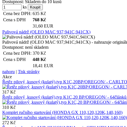
Dostupnost:
Skladem do 10 kusů
ks
Cena bez DPH:
635
Kč
Cena s DPH
768
Kč
31,60 EUR
Palivová nádrž (OLEO MAC 937,941C,941CX)
Palivová nádrž (OLEO MAC 937,941C,941CX) - nahrazuje origináln
Dostupnost:
není skladem
Cena bez DPH:
370
Kč
Cena s DPH
448
Kč
18,41 EUR
nahoru
|
Tisk stránky
Akce
Řetěz pilový ,kusový (kulatý),typ K1C,20BP/OREGON/ - CARLTO
317 Kč
Řetěz pilový ,kusový (kulatý),typ K1C,20 BP/OREGON/ - 64člán
310 Kč
Komplet ručního startování (HONDA GX 110,120,120K,140,160)
272 Kč