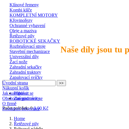
Klínové řemeny
Kombi klíče
KOMPLETNÍ MOTORY
Křovinořezy
Ochranné vybavení
Oleje a maziva
Řetězové pily
ROBOTICKÉ SEKAČKY
Rozbrušovací stroje
Naše díly jsou tu 
Stavební mechanizace
Univerzální díly
Žací nože
Zahradní sekačky
Zahradní traktory
Zapalovací svíčky
Úvodní strana
Nákupní košík
Jak nakupovat
Přihlásit se
Obchodní podmínky
Zaregistrovat se
O firmě
Počet položek: 0
0,00 Kč
Kontaktní informace
Home
Řetězové pily
Palivové nádrže