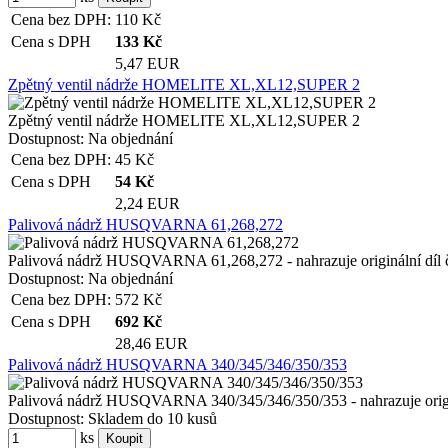
Cena bez DPH:
110
Kč
Cena s DPH
133
Kč
5,47 EUR
Zpětný ventil nádrže HOMELITE XL,XL12,SUPER 2
Zpětný ventil nádrže HOMELITE XL,XL12,SUPER 2
Dostupnost:
Na objednání
Cena bez DPH:
45
Kč
Cena s DPH
54
Kč
2,24 EUR
Palivová nádrž HUSQVARNA 61,268,272
Palivová nádrž HUSQVARNA 61,268,272 - nahrazuje originální díl 
Dostupnost:
Na objednání
Cena bez DPH:
572
Kč
Cena s DPH
692
Kč
28,46 EUR
Palivová nádrž HUSQVARNA 340/345/346/350/353
Palivová nádrž HUSQVARNA 340/345/346/350/353 - nahrazuje origin
Dostupnost:
Skladem do 10 kusů
ks