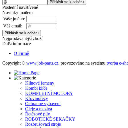
Poslední navštívené
Novinky mailem
Vaše jméno:
Váš email:
Nejprodávanější zboží
Další informace
O Firmě
Copyright ©
www.job-parts.cz
,
provozováno na systému
tvorba e-sh
Klínové řemeny
Kombi klíče
KOMPLETNÍ MOTORY
Křovinořezy
Ochranné vybavení
Oleje a maziva
Řetězové pily
ROBOTICKÉ SEKAČKY
Rozbrušovací stroje