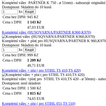
Kompletní válec PARTNER K 750 - ø 51mm) - nahrazuje originální díl
Dostupnost:
Skladem do 10 kusů
ks
Cena bez DPH:
945
Kč
Cena s DPH
1 143
Kč
47,03 EUR
Kompletní válec (HUSQVARNA/PARTNER K960,K970)
Kompletní válec + píst( pro HUSQVARNA/PARTNER K 960,K970 - 
Dostupnost:
Skladem do 10 kusů
ks
Cena bez DPH:
999
Kč
Cena s DPH
1 209
Kč
49,71 EUR
Kompletní válec + píst ( pro STIHL TS 410,TS 420)
Kompletní válec +píst( pro STIHL TS 410,TS 420 - ø 50mm) - nahrazuj
Dostupnost:
není skladem
Cena bez DPH:
1 500
Kč
Cena s DPH
1 815
Kč
74,65 EUR
Kompletní válec + píst ( pro STIHL 051,TS 510)