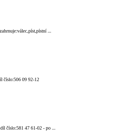
je:válec,píst,pístní ...
l číslo:506 09 92-12
l číslo:581 47 61-02 - po ...