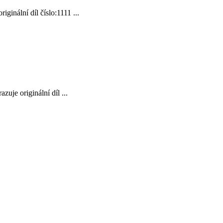
inální díl číslo:1111 ...
je originální díl ...