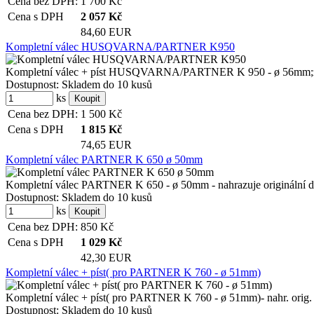
Cena bez DPH:
1 700
Kč
Cena s DPH
2 057
Kč
84,60 EUR
Kompletní válec HUSQVARNA/PARTNER K950
Kompletní válec + píst HUSQVARNA/PARTNER K 950 - ø 56mm;zahrnu
Dostupnost:
Skladem do 10 kusů
ks
Cena bez DPH:
1 500
Kč
Cena s DPH
1 815
Kč
74,65 EUR
Kompletní válec PARTNER K 650 ø 50mm
Kompletní válec PARTNER K 650 - ø 50mm - nahrazuje originální dí
Dostupnost:
Skladem do 10 kusů
ks
Cena bez DPH:
850
Kč
Cena s DPH
1 029
Kč
42,30 EUR
Kompletní válec + píst( pro PARTNER K 760 - ø 51mm)
Kompletní válec + píst( pro PARTNER K 760 - ø 51mm)- nahr. orig. dí
Dostupnost:
Skladem do 10 kusů