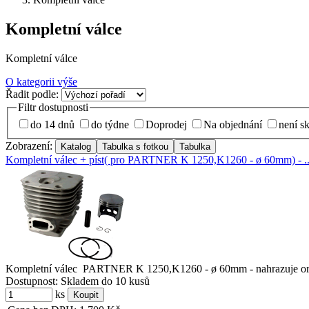
Kompletní válce
Kompletní válce
O kategorii výše
Řadit podle:
Filtr dostupnosti
do 14 dnů
do týdne
Doprodej
Na objednání
není s
Zobrazení:
Kompletní válec + píst( pro PARTNER K 1250,K1260 - ø 60mm) - ..
Kompletní válec PARTNER K 1250,K1260 - ø 60mm - nahrazuje origin
Dostupnost:
Skladem do 10 kusů
ks