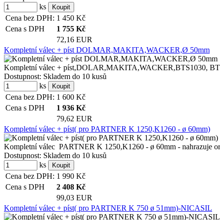
ks
Cena bez DPH:
1 450
Kč
Cena s DPH
1 755
Kč
72,16 EUR
Kompletní válec + píst DOLMAR,MAKITA,WACKER,Ø 50mm
Kompletní válec + píst,DOLAR,MAKITA,WACKER,BTS1030, BTS
Dostupnost:
Skladem do 10 kusů
ks
Cena bez DPH:
1 600
Kč
Cena s DPH
1 936
Kč
79,62 EUR
Kompletní válec + píst( pro PARTNER K 1250,K1260 - ø 60mm)
Kompletní válec PARTNER K 1250,K1260 - ø 60mm - nahrazuje origin
Dostupnost:
Skladem do 10 kusů
ks
Cena bez DPH:
1 990
Kč
Cena s DPH
2 408
Kč
99,03 EUR
Kompletní válec + píst( pro PARTNER K 750 ø 51mm)-NICASIL