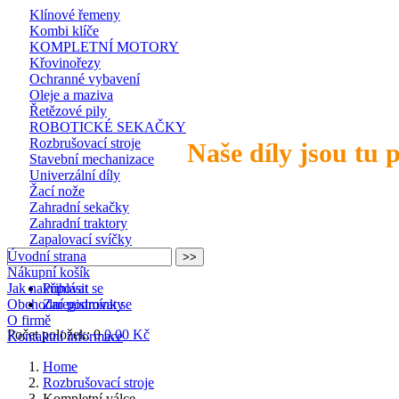
Klínové řemeny
Kombi klíče
KOMPLETNÍ MOTORY
Křovinořezy
Ochranné vybavení
Oleje a maziva
Řetězové pily
ROBOTICKÉ SEKAČKY
Rozbrušovací stroje
Naše díly jsou tu 
Stavební mechanizace
Univerzální díly
Žací nože
Zahradní sekačky
Zahradní traktory
Zapalovací svíčky
Úvodní strana
Nákupní košík
Jak nakupovat
Přihlásit se
Obchodní podmínky
Zaregistrovat se
O firmě
Počet položek: 0
0,00 Kč
Kontaktní informace
Home
Rozbrušovací stroje
Kompletní válce