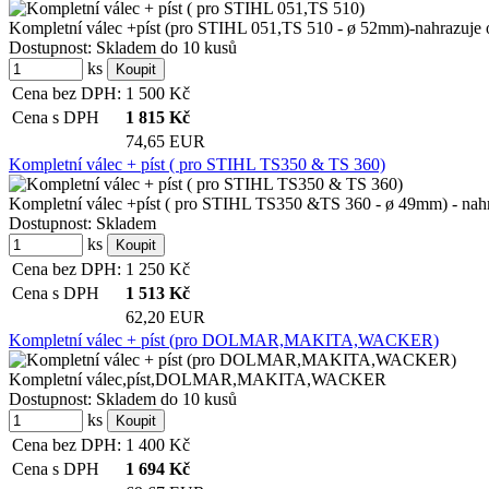
Kompletní válec +píst (pro STIHL 051,TS 510 - ø 52mm)-nahrazuje orig
Dostupnost:
Skladem do 10 kusů
ks
Cena bez DPH:
1 500
Kč
Cena s DPH
1 815
Kč
74,65 EUR
Kompletní válec + píst ( pro STIHL TS350 & TS 360)
Kompletní válec +píst ( pro STIHL TS350 &TS 360 - ø 49mm) - nahrazu
Dostupnost:
Skladem
ks
Cena bez DPH:
1 250
Kč
Cena s DPH
1 513
Kč
62,20 EUR
Kompletní válec + píst (pro DOLMAR,MAKITA,WACKER)
Kompletní válec,píst,DOLMAR,MAKITA,WACKER
Dostupnost:
Skladem do 10 kusů
ks
Cena bez DPH:
1 400
Kč
Cena s DPH
1 694
Kč