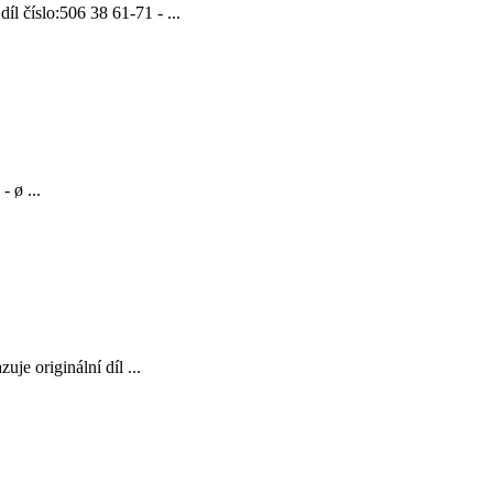
 číslo:506 38 61-71 - ...
ø ...
e originální díl ...