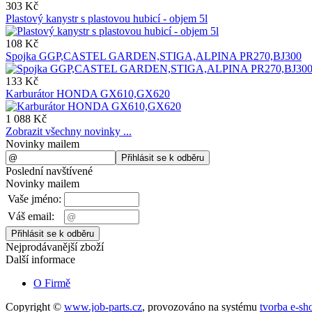
303 Kč
Plastový kanystr s plastovou hubicí - objem 5l
108 Kč
Spojka GGP,CASTEL GARDEN,STIGA,ALPINA PR270,BJ300
133 Kč
Karburátor HONDA GX610,GX620
1 088 Kč
Zobrazit všechny novinky ...
Novinky mailem
Poslední navštívené
Novinky mailem
Vaše jméno:
Váš email:
Nejprodávanější zboží
Další informace
O Firmě
Copyright ©
www.job-parts.cz
,
provozováno na systému
tvorba e-sh