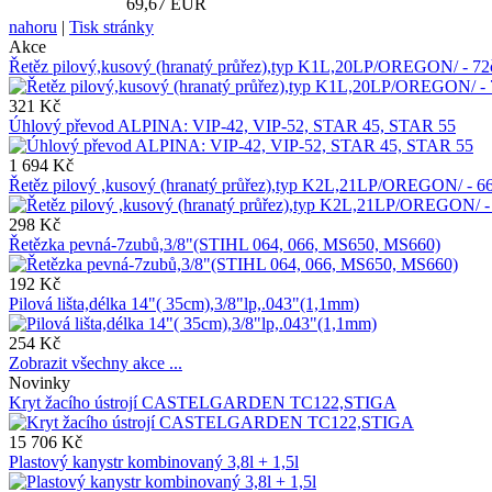
69,67 EUR
nahoru
|
Tisk stránky
Akce
Řetěz pilový,kusový (hranatý průřez),typ K1L,20LP/OREGON/ - 
321 Kč
Úhlový převod ALPINA: VIP-42, VIP-52, STAR 45, STAR 55
1 694 Kč
Řetěz pilový ,kusový (hranatý průřez),typ K2L,21LP/OREGON/ -
298 Kč
Řetězka pevná-7zubů,3/8"(STIHL 064, 066, MS650, MS660)
192 Kč
Pilová lišta,délka 14"( 35cm),3/8"lp,.043"(1,1mm)
254 Kč
Zobrazit všechny akce ...
Novinky
Kryt žacího ústrojí CASTELGARDEN TC122,STIGA
15 706 Kč
Plastový kanystr kombinovaný 3,8l + 1,5l