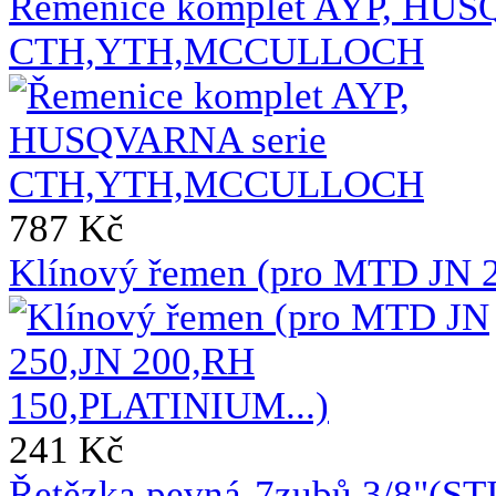
Řemenice komplet AYP, HUS
CTH,YTH,MCCULLOCH
787 Kč
Klínový řemen (pro MTD JN 
241 Kč
Řetězka pevná-7zubů,3/8"(ST