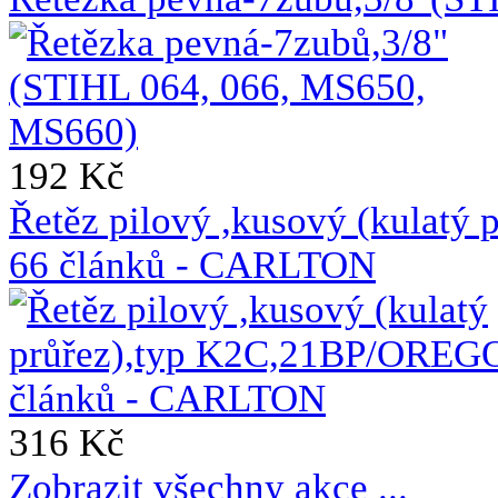
192 Kč
Řetěz pilový ,kusový (kulat
66 článků - CARLTON
316 Kč
Zobrazit všechny akce ...