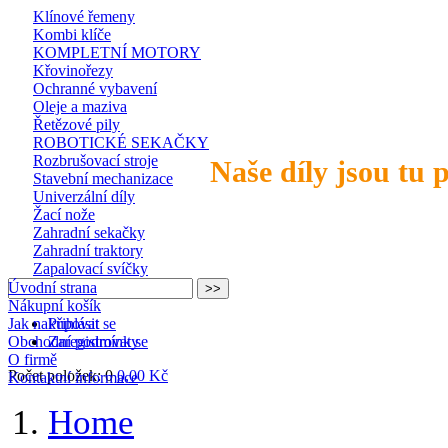
Klínové řemeny
Kombi klíče
KOMPLETNÍ MOTORY
Křovinořezy
Ochranné vybavení
Oleje a maziva
Řetězové pily
ROBOTICKÉ SEKAČKY
Rozbrušovací stroje
Naše díly jsou tu 
Stavební mechanizace
Univerzální díly
Žací nože
Zahradní sekačky
Zahradní traktory
Zapalovací svíčky
Úvodní strana
Nákupní košík
Jak nakupovat
Přihlásit se
Obchodní podmínky
Zaregistrovat se
O firmě
Počet položek: 0
0,00 Kč
Kontaktní informace
Home