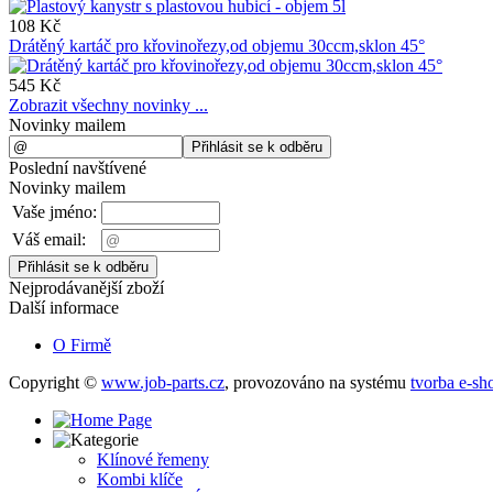
108 Kč
Drátěný kartáč pro křovinořezy,od objemu 30ccm,sklon 45°
545 Kč
Zobrazit všechny novinky ...
Novinky mailem
Poslední navštívené
Novinky mailem
Vaše jméno:
Váš email:
Nejprodávanější zboží
Další informace
O Firmě
Copyright ©
www.job-parts.cz
,
provozováno na systému
tvorba e-sh
Klínové řemeny
Kombi klíče