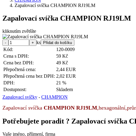
Zapalovací svíčka CHAMPION RJ19LM
Zapalovací svíčka CHAMPION RJ19LM
kliknutím zvětšíte
ks
Kód:
120-0009
Cena s DPH:
59 Kč
Cena bez DPH:
49 Kč
Přepočtená cena:
2,44 EUR
Přepočtená cena bez DPH:
2,02 EUR
DPH:
21 %
Dostupnost:
Skladem
Zapalovací svíčky
-
CHAMPION
Zapalovací svíčka
CHAMPION
RJ19LM
,hexagonální,pr
Potřebujete poradit ?
Zapalovací svíčk
Vaše jméno, příjmení, firma