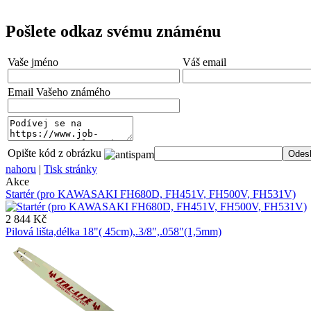
Pošlete odkaz svému známénu
Vaše jméno
Váš email
Email Vašeho známého
Opište kód z obrázku
nahoru
|
Tisk stránky
Akce
Startér (pro KAWASAKI FH680D, FH451V, FH500V, FH531V)
2 844 Kč
Pilová lišta,délka 18"( 45cm),.3/8",.058"(1,5mm)