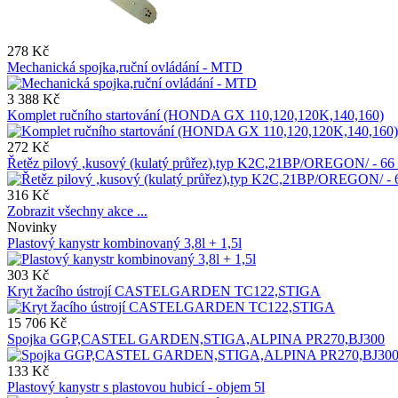
278 Kč
Mechanická spojka,ruční ovládání - MTD
3 388 Kč
Komplet ručního startování (HONDA GX 110,120,120K,140,160)
272 Kč
Řetěz pilový ,kusový (kulatý průřez),typ K2C,21BP/OREGON/ - 
316 Kč
Zobrazit všechny akce ...
Novinky
Plastový kanystr kombinovaný 3,8l + 1,5l
303 Kč
Kryt žacího ústrojí CASTELGARDEN TC122,STIGA
15 706 Kč
Spojka GGP,CASTEL GARDEN,STIGA,ALPINA PR270,BJ300
133 Kč
Plastový kanystr s plastovou hubicí - objem 5l