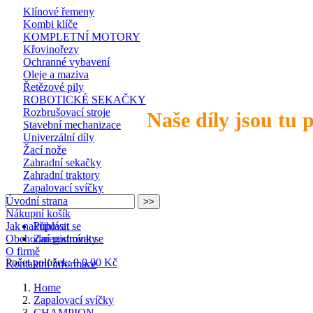
Klínové řemeny
Kombi klíče
KOMPLETNÍ MOTORY
Křovinořezy
Ochranné vybavení
Oleje a maziva
Řetězové pily
ROBOTICKÉ SEKAČKY
Rozbrušovací stroje
Naše díly jsou tu 
Stavební mechanizace
Univerzální díly
Žací nože
Zahradní sekačky
Zahradní traktory
Zapalovací svíčky
Úvodní strana
Nákupní košík
Jak nakupovat
Přihlásit se
Obchodní podmínky
Zaregistrovat se
O firmě
Počet položek: 0
0,00 Kč
Kontaktní informace
Home
Zapalovací svíčky
CHAMPION