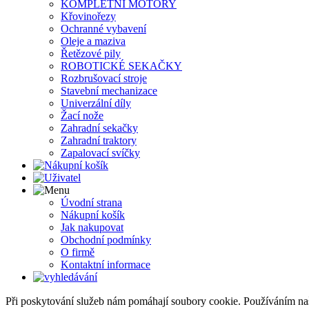
KOMPLETNÍ MOTORY
Křovinořezy
Ochranné vybavení
Oleje a maziva
Řetězové pily
ROBOTICKÉ SEKAČKY
Rozbrušovací stroje
Stavební mechanizace
Univerzální díly
Žací nože
Zahradní sekačky
Zahradní traktory
Zapalovací svíčky
Úvodní strana
Nákupní košík
Jak nakupovat
Obchodní podmínky
O firmě
Kontaktní informace
Při poskytování služeb nám pomáhají soubory cookie. Používáním na