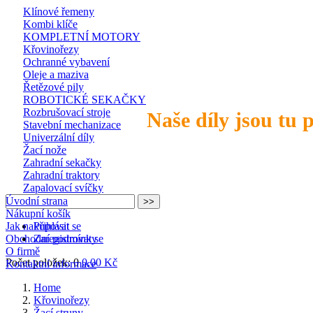
Klínové řemeny
Kombi klíče
KOMPLETNÍ MOTORY
Křovinořezy
Ochranné vybavení
Oleje a maziva
Řetězové pily
ROBOTICKÉ SEKAČKY
Rozbrušovací stroje
Naše díly jsou tu 
Stavební mechanizace
Univerzální díly
Žací nože
Zahradní sekačky
Zahradní traktory
Zapalovací svíčky
Úvodní strana
Nákupní košík
Jak nakupovat
Přihlásit se
Obchodní podmínky
Zaregistrovat se
O firmě
Počet položek: 0
0,00 Kč
Kontaktní informace
Home
Křovinořezy
Žací struny