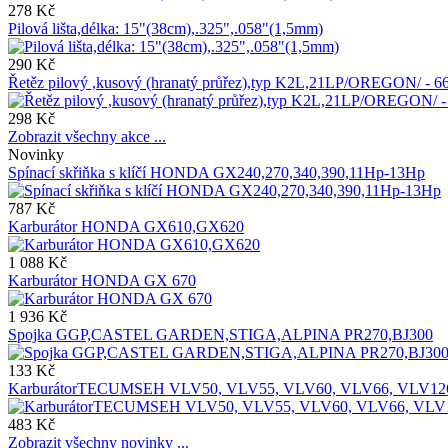
278 Kč
Pilová lišta,délka: 15"(38cm),.325",.058"(1,5mm)
290 Kč
Řetěz pilový ,kusový (hranatý průřez),typ K2L,21LP/OREGON/ -
298 Kč
Zobrazit všechny akce ...
Novinky
Spínací skřiňka s klíčí HONDA GX240,270,340,390,11Hp-13Hp
787 Kč
Karburátor HONDA GX610,GX620
1 088 Kč
Karburátor HONDA GX 670
1 936 Kč
Spojka GGP,CASTEL GARDEN,STIGA,ALPINA PR270,BJ300
133 Kč
KarburátorTECUMSEH VLV50, VLV55, VLV60, VLV66, VLV12
483 Kč
Zobrazit všechny novinky ...