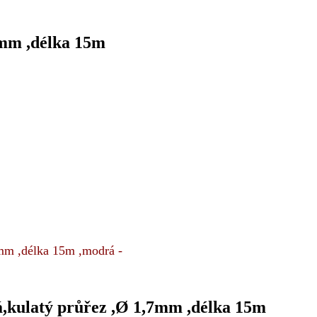
7mm ,délka 15m
mm ,délka 15m ,modrá -
á,kulatý průřez ,Ø 1,7mm ,délka 15m