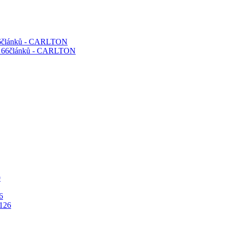
 66článků - CARLTON
6