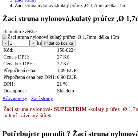
Žací struna nylonová,kulatý průřez ,Ø 1,7mm ,délka 15m
Žací struna nylonová,kulatý průřez ,Ø 1,
kliknutím zvětšíte
ks
Kód:
150-0224
Cena s DPH:
27 Kč
Cena bez DPH:
22 Kč
Přepočtená cena:
1,09 EUR
Přepočtená cena bez DPH:
0,90 EUR
DPH:
21 %
Dostupnost:
Skladem
Křovinořezy
-
Žací struny
Žací struna nylonová-
SUPERTRIM
-kulatý průřez ,Ø 1,7
balení -závěsný štítek
Potřebujete poradit ?
Žací struna nylonov