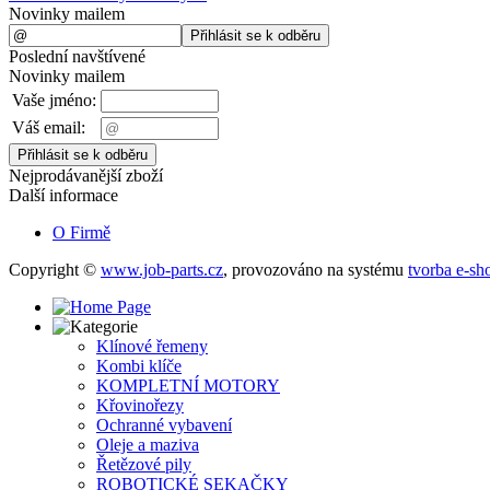
Novinky mailem
Poslední navštívené
Novinky mailem
Vaše jméno:
Váš email:
Nejprodávanější zboží
Další informace
O Firmě
Copyright ©
www.job-parts.cz
,
provozováno na systému
tvorba e-sh
Klínové řemeny
Kombi klíče
KOMPLETNÍ MOTORY
Křovinořezy
Ochranné vybavení
Oleje a maziva
Řetězové pily
ROBOTICKÉ SEKAČKY