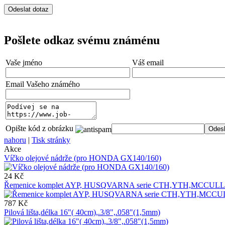
Pošlete odkaz svému známénu
Vaše jméno
Váš email
Email Vašeho známého
Opište kód z obrázku
nahoru
|
Tisk stránky
Akce
Víčko olejové nádrže (pro HONDA GX140/160)
24 Kč
Řemenice komplet AYP, HUSQVARNA serie CTH,YTH,MCCU
787 Kč
Pilová lišta,délka 16"( 40cm),.3/8",.058"(1,5mm)