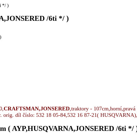
*/ )
,JONSERED /6ti */ )
0,
CRAFTSMAN,JONSERED
,traktory - 107cm,horní,pravá 
r. orig. díl číslo: 532 18 05-84,532 16 87-21( HUSQVARNA
3mm ( AYP,HUSQVARNA,JONSERED /6ti */ 