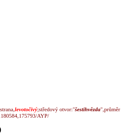
strana,
levotočivý
;středový otvor:"
šestihvězda
",průměr
),180584,175793/AYP/
)