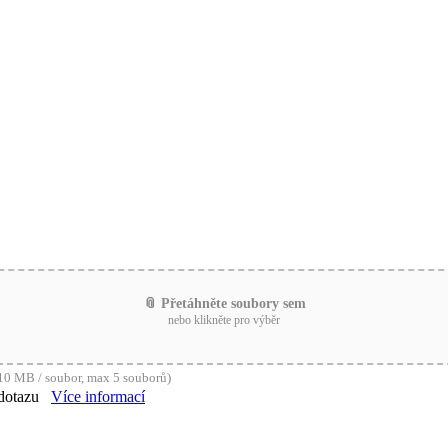
📎 Přetáhněte soubory sem
nebo klikněte pro výběr
0 MB / soubor, max 5 souborů)
dotazu
Více informací