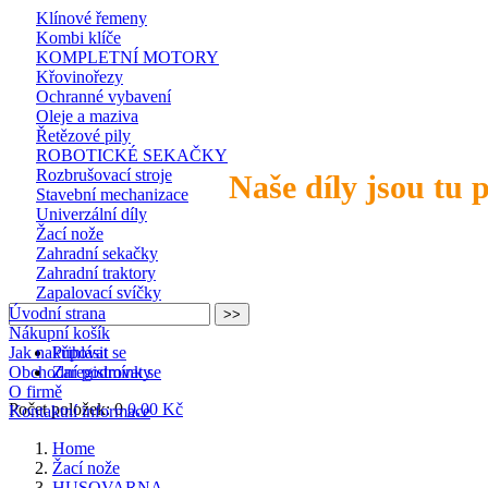
Klínové řemeny
Kombi klíče
KOMPLETNÍ MOTORY
Křovinořezy
Ochranné vybavení
Oleje a maziva
Řetězové pily
ROBOTICKÉ SEKAČKY
Rozbrušovací stroje
Naše díly jsou tu 
Stavební mechanizace
Univerzální díly
Žací nože
Zahradní sekačky
Zahradní traktory
Zapalovací svíčky
Úvodní strana
Nákupní košík
Jak nakupovat
Přihlásit se
Obchodní podmínky
Zaregistrovat se
O firmě
Počet položek: 0
0,00 Kč
Kontaktní informace
Home
Žací nože
HUSQVARNA