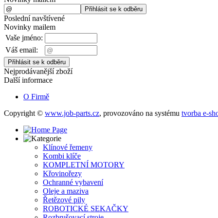
Poslední navštívené
Novinky mailem
Vaše jméno:
Váš email:
Nejprodávanější zboží
Další informace
O Firmě
Copyright ©
www.job-parts.cz
,
provozováno na systému
tvorba e-sh
Klínové řemeny
Kombi klíče
KOMPLETNÍ MOTORY
Křovinořezy
Ochranné vybavení
Oleje a maziva
Řetězové pily
ROBOTICKÉ SEKAČKY
Rozbrušovací stroje