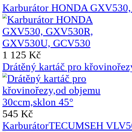
Karburátor HONDA GXV530
1 125 Kč
Drátěný kartáč pro křovinoře
545 Kč
KarburátorTECUMSEH VLV50