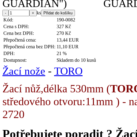
ks
Kód:
190-0082
Cena s DPH:
327 Kč
Cena bez DPH:
270 Kč
Přepočtená cena:
13,44 EUR
Přepočtená cena bez DPH:
11,10 EUR
DPH:
21 %
Dostupnost:
Skladem do 10 kusů
Žací nože
-
TORO
Žací nůž,délka 530mm (
TOR
středového otvoru:11mm ) - na
2720
Potřebujete poradit ?
Žac