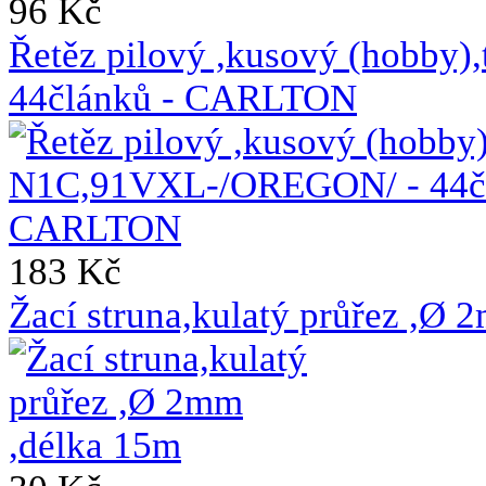
96 Kč
Řetěz pilový ,kusový (hobb
44článků - CARLTON
183 Kč
Žací struna,kulatý průřez ,Ø 