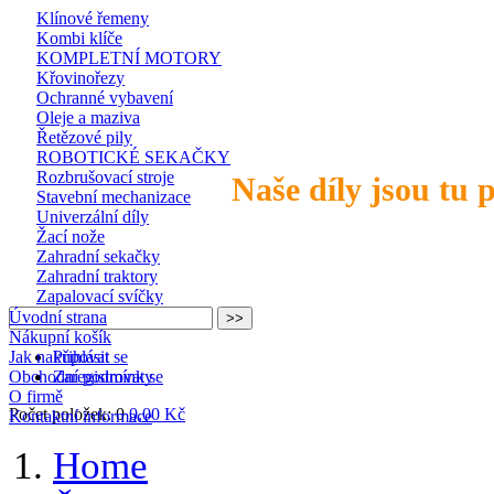
Klínové řemeny
Kombi klíče
KOMPLETNÍ MOTORY
Křovinořezy
Ochranné vybavení
Oleje a maziva
Řetězové pily
ROBOTICKÉ SEKAČKY
Rozbrušovací stroje
Naše díly jsou tu 
Stavební mechanizace
Univerzální díly
Žací nože
Zahradní sekačky
Zahradní traktory
Zapalovací svíčky
Úvodní strana
Nákupní košík
Jak nakupovat
Přihlásit se
Obchodní podmínky
Zaregistrovat se
O firmě
Počet položek: 0
0,00 Kč
Kontaktní informace
Home