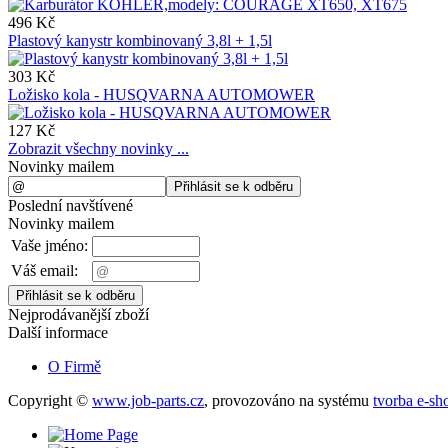
496 Kč
Plastový kanystr kombinovaný 3,8l + 1,5l
303 Kč
Ložisko kola - HUSQVARNA AUTOMOWER
127 Kč
Zobrazit všechny novinky ...
Novinky mailem
Poslední navštívené
Novinky mailem
Vaše jméno:
Váš email:
Nejprodávanější zboží
Další informace
O Firmě
Copyright ©
www.job-parts.cz
,
provozováno na systému
tvorba e-sh