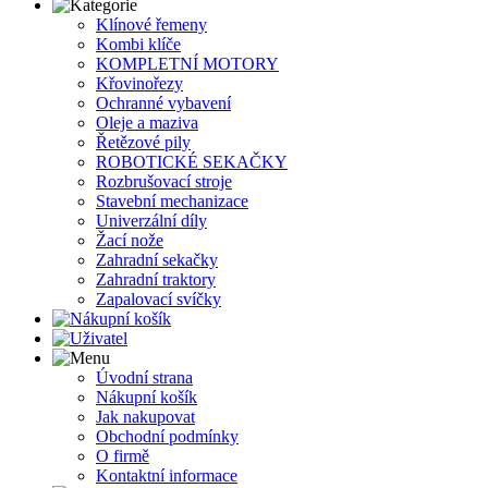
Klínové řemeny
Kombi klíče
KOMPLETNÍ MOTORY
Křovinořezy
Ochranné vybavení
Oleje a maziva
Řetězové pily
ROBOTICKÉ SEKAČKY
Rozbrušovací stroje
Stavební mechanizace
Univerzální díly
Žací nože
Zahradní sekačky
Zahradní traktory
Zapalovací svíčky
Úvodní strana
Nákupní košík
Jak nakupovat
Obchodní podmínky
O firmě
Kontaktní informace