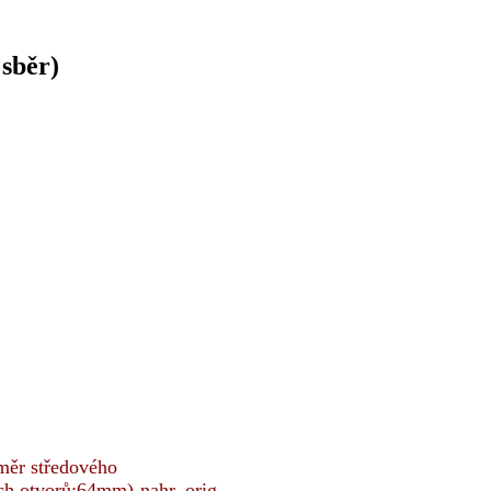
sběr)
měr středového
h otvorů:64mm)-nahr. orig.