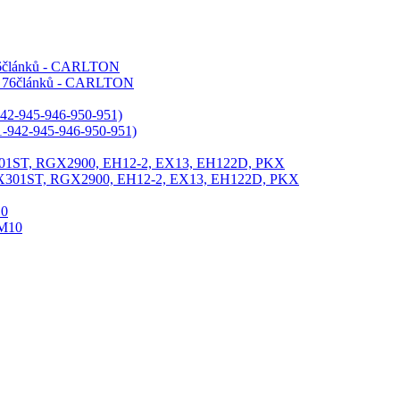
 76článků - CARLTON
42-945-946-950-951)
X301ST, RGX2900, EH12-2, EX13, EH122D, PKX
10