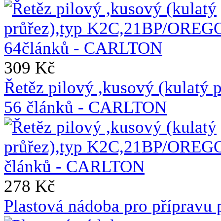
309 Kč
Řetěz pilový ,kusový (kulat
56 článků - CARLTON
278 Kč
Plastová nádoba pro přípravu 