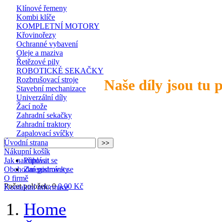
Klínové řemeny
Kombi klíče
KOMPLETNÍ MOTORY
Křovinořezy
Ochranné vybavení
Oleje a maziva
Řetězové pily
ROBOTICKÉ SEKAČKY
Rozbrušovací stroje
Naše díly jsou tu 
Stavební mechanizace
Univerzální díly
Žací nože
Zahradní sekačky
Zahradní traktory
Zapalovací svíčky
Úvodní strana
Nákupní košík
Jak nakupovat
Přihlásit se
Obchodní podmínky
Zaregistrovat se
O firmě
Počet položek: 0
0,00 Kč
Kontaktní informace
Home