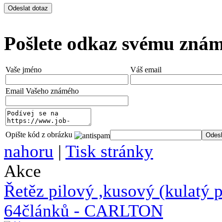
Pošlete odkaz svému zná
Vaše jméno
Váš email
Email Vašeho známého
Opište kód z obrázku
nahoru
|
Tisk stránky
Akce
Řetěz pilový ,kusový (kulat
64článků - CARLTON