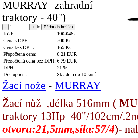
ks
Kód:
190-0462
Cena s DPH:
200 Kč
Cena bez DPH:
165 Kč
Přepočtená cena:
8,21 EUR
Přepočtená cena bez DPH:
6,79 EUR
DPH:
21 %
Dostupnost:
Skladem do 10 kusů
Žací nože
-
MURRAY
Žací nůž ,délka 516mm (
MU
traktory 13Hp 40"/102cm/,2n
otvoru:21,5mm,síla:57/4
)- na