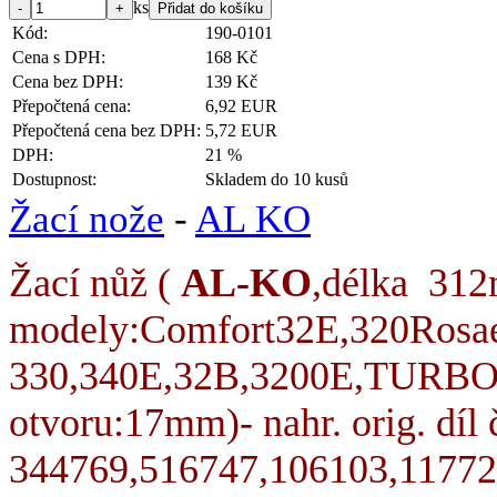
ks
Kód:
190-0101
Cena s DPH:
168 Kč
Cena bez DPH:
139 Kč
Přepočtená cena:
6,92 EUR
Přepočtená cena bez DPH:
5,72 EUR
DPH:
21 %
Dostupnost:
Skladem do 10 kusů
Žací nože
-
AL KO
Žací nůž (
AL-KO
,délka 31
modely:Comfort32E,320Rosae
330,340E,32B,3200E,TURBO 
otvoru:17mm)- nahr. orig. díl č
344769,516747,106103,1177