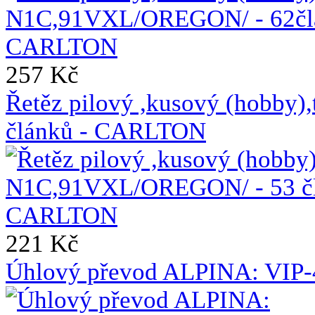
257 Kč
Řetěz pilový ,kusový (hobb
článků - CARLTON
221 Kč
Úhlový převod ALPINA: VIP-