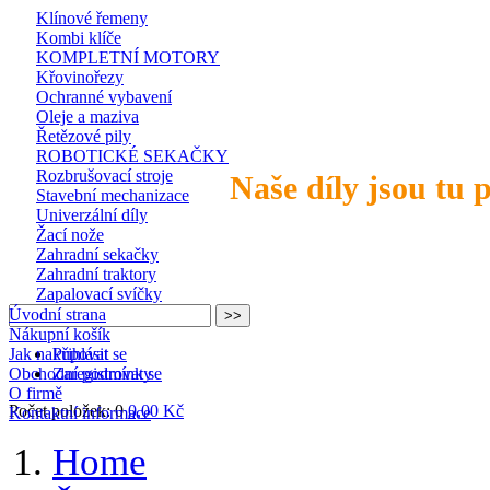
Klínové řemeny
Kombi klíče
KOMPLETNÍ MOTORY
Křovinořezy
Ochranné vybavení
Oleje a maziva
Řetězové pily
ROBOTICKÉ SEKAČKY
Rozbrušovací stroje
Naše díly jsou tu 
Stavební mechanizace
Univerzální díly
Žací nože
Zahradní sekačky
Zahradní traktory
Zapalovací svíčky
Úvodní strana
Nákupní košík
Jak nakupovat
Přihlásit se
Obchodní podmínky
Zaregistrovat se
O firmě
Počet položek: 0
0,00 Kč
Kontaktní informace
Home