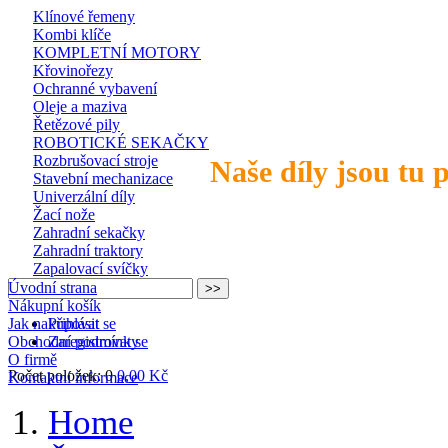
Klínové řemeny
Kombi klíče
KOMPLETNÍ MOTORY
Křovinořezy
Ochranné vybavení
Oleje a maziva
Řetězové pily
ROBOTICKÉ SEKAČKY
Rozbrušovací stroje
Naše díly jsou tu 
Stavební mechanizace
Univerzální díly
Žací nože
Zahradní sekačky
Zahradní traktory
Zapalovací svíčky
Úvodní strana
Nákupní košík
Jak nakupovat
Přihlásit se
Obchodní podmínky
Zaregistrovat se
O firmě
Počet položek: 0
0,00 Kč
Kontaktní informace
Home