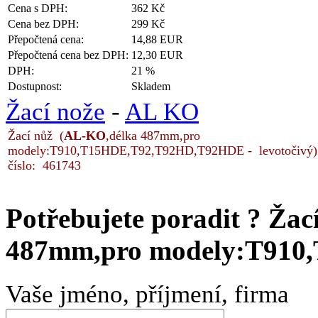
Cena s DPH:
362 Kč
Cena bez DPH:
299 Kč
Přepočtená cena:
14,88 EUR
Přepočtená cena bez DPH:
12,30 EUR
DPH:
21 %
Dostupnost:
Skladem
Žací nože
-
AL KO
Žací nůž (
AL-KO
,délka 487mm,pro
modely:T910,T15HDE,T92,T92HD,T92HDE - levotočivý) - n
číslo: 461743
Potřebujete poradit ?
Žac
487mm,pro modely:T910,T
Vaše jméno, příjmení, firma