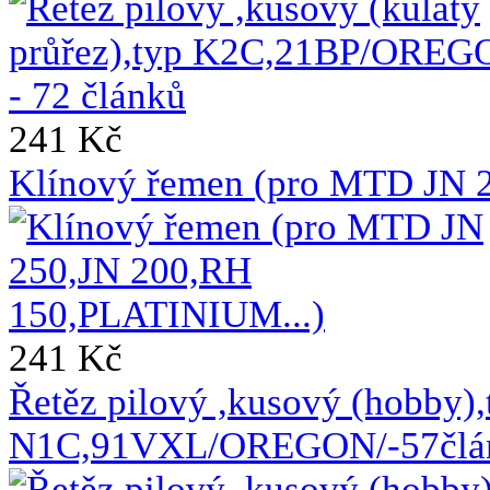
241 Kč
Klínový řemen (pro MTD JN 
241 Kč
Řetěz pilový ,kusový (hobby),
N1C,91VXL/OREGON/-57člá