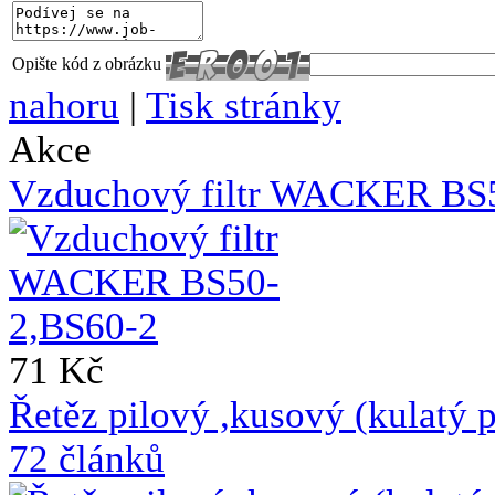
Opište kód z obrázku
nahoru
|
Tisk stránky
Akce
Vzduchový filtr WACKER BS
71 Kč
Řetěz pilový ,kusový (kulat
72 článků