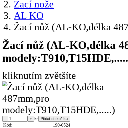
Žací nože
AL KO
Žací nůž (AL-KO,délka 48
Žací nůž (AL-KO,délka 
modely:T910,T15HDE,.....
kliknutím zvětšíte
ks
Kód:
190-0524