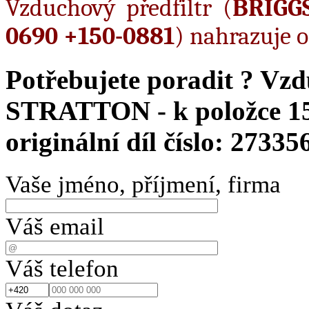
Vzduchový předfiltr (
BRIGG
0690 +150-0881
) nahrazuje o
Potřebujete poradit ?
Vzd
STRATTON - k položce 15
originální díl číslo: 27335
Vaše jméno, příjmení, firma
Váš email
Váš telefon