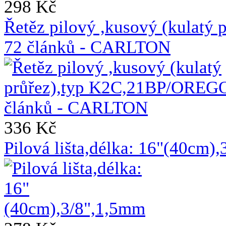
298 Kč
Řetěz pilový ,kusový (kulat
72 článků - CARLTON
336 Kč
Pilová lišta,délka: 16"(40cm)