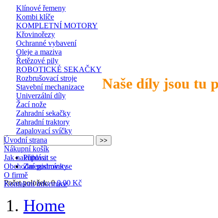
Klínové řemeny
Kombi klíče
KOMPLETNÍ MOTORY
Křovinořezy
Ochranné vybavení
Oleje a maziva
Řetězové pily
ROBOTICKÉ SEKAČKY
Rozbrušovací stroje
Naše díly jsou tu 
Stavební mechanizace
Univerzální díly
Žací nože
Zahradní sekačky
Zahradní traktory
Zapalovací svíčky
Úvodní strana
Nákupní košík
Jak nakupovat
Přihlásit se
Obchodní podmínky
Zaregistrovat se
O firmě
Počet položek: 0
0,00 Kč
Kontaktní informace
Home