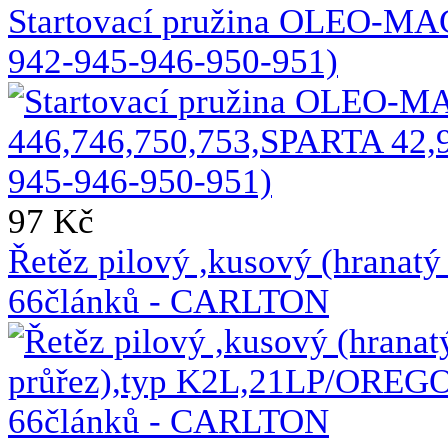
Startovací pružina OLEO-MA
942-945-946-950-951)
97 Kč
Řetěz pilový ,kusový (hrana
66článků - CARLTON