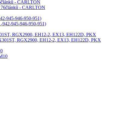
 76článků - CARLTON
42-945-946-950-951)
X301ST, RGX2900, EH12-2, EX13, EH122D, PKX
10