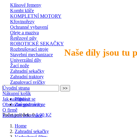
Klínové řemeny
Kombi klíče
KOMPLETNÍ MOTORY
Křovinořezy
Ochranné vybavení
Oleje a maziva
Řetězové pily
ROBOTICKÉ SEKAČKY
Rozbrušovací stroje
Naše díly jsou tu 
Stavební mechanizace
Univerzální díly
Žací nože
Zahradní sekačky
Zahradní traktory
Zapalovací svíčky
Úvodní strana
Nákupní košík
Jak nakupovat
Přihlásit se
Obchodní podmínky
Zaregistrovat se
O firmě
Počet položek: 0
0,00 Kč
Kontaktní informace
Home
Zahradní sekačky
Vzduchové filtry