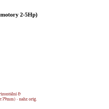
motory 2-5Hp)
izontální &
:79mm) - nahr. orig.