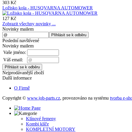
303 Kč
Ložisko kola - HUSQVARNA AUTOMOWER
127 Kč
Zobrazit všechny novinky ...
Novinky mailem
Poslední navštívené
Novinky mailem
Vaše jméno:
Váš email:
Nejprodávanější zboží
Další informace
O Firmě
Copyright ©
www.job-parts.cz
,
provozováno na systému
tvorba e-sh
Klínové řemeny
Kombi klíče
KOMPLETNÍ MOTORY