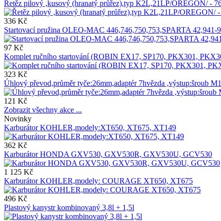
Řetěz pilový ,kusový (hranatý průřez),typ K2L,21LP/OREGON/ -
336 Kč
Startovací pružina OLEO-MAC 446,746,750,753,SPARTA 42,941-9
97 Kč
Komplet ručního startování (ROBIN EX17, SP170, PKX301, PK
323 Kč
Úhlový převod,průměr tyče:26mm,adaptér 7hvězda ,výstup:šroub M
121 Kč
Zobrazit všechny akce ...
Novinky
Karburátor KOHLER,modely:XT650, XT675, XT149
362 Kč
Karburátor HONDA GXV530, GXV530R, GXV530U, GCV530
1 125 Kč
Karburátor KOHLER,modely: COURAGE XT650, XT675
496 Kč
Plastový kanystr kombinovaný 3,8l + 1,5l