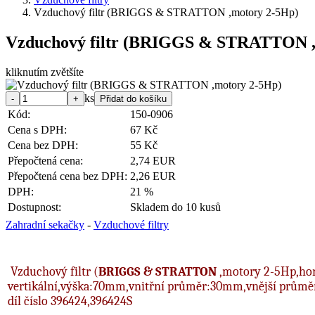
Vzduchový filtr (BRIGGS & STRATTON ,motory 2-5Hp)
Vzduchový filtr (BRIGGS & STRATTON ,
kliknutím zvětšíte
ks
Kód:
150-0906
Cena s DPH:
67 Kč
Cena bez DPH:
55 Kč
Přepočtená cena:
2,74 EUR
Přepočtená cena bez DPH:
2,26 EUR
DPH:
21 %
Dostupnost:
Skladem do 10 kusů
Zahradní sekačky
-
Vzduchové filtry
Vzduchový filtr (
BRIGGS &
STRATTON
,motory 2-5Hp,hor
vertikální,výška:70mm,vnitřní průměr:30mm,vnější průměr
díl číslo 396424,396424S