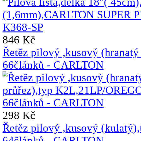
846 Kč
Řetěz pilový ,kusový (hrana
66článků - CARLTON
298 Kč
Řetěz pilový ,kusový (kulat
64článků - CARLTON