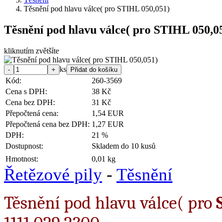
Těsnění pod hlavu válce( pro STIHL 050,051)
Těsnění pod hlavu válce( pro STIHL 050,0
kliknutím zvětšíte
ks
Kód:
260-3569
Cena s DPH:
38 Kč
Cena bez DPH:
31 Kč
Přepočtená cena:
1,54 EUR
Přepočtená cena bez DPH:
1,27 EUR
DPH:
21 %
Dostupnost:
Skladem do 10 kusů
Hmotnost:
0,01 kg
Řetězové pily
-
Těsnění
Těsnění pod hlavu válce( pro