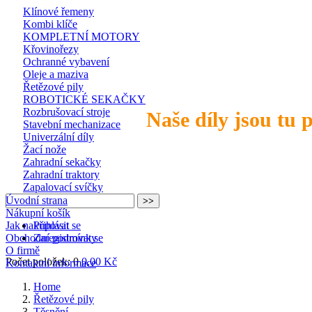
Klínové řemeny
Kombi klíče
KOMPLETNÍ MOTORY
Křovinořezy
Ochranné vybavení
Oleje a maziva
Řetězové pily
ROBOTICKÉ SEKAČKY
Rozbrušovací stroje
Naše díly jsou tu 
Stavební mechanizace
Univerzální díly
Žací nože
Zahradní sekačky
Zahradní traktory
Zapalovací svíčky
Úvodní strana
Nákupní košík
Jak nakupovat
Přihlásit se
Obchodní podmínky
Zaregistrovat se
O firmě
Počet položek: 0
0,00 Kč
Kontaktní informace
Home
Řetězové pily
Těsnění