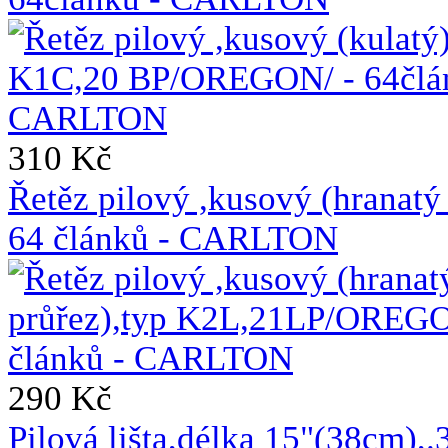
310 Kč
Řetěz pilový ,kusový (hrana
64 článků - CARLTON
290 Kč
Pilová lišta,délka 15"(38cm),