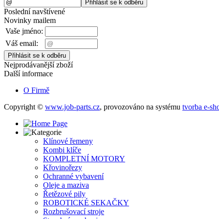
Poslední navštívené
Novinky mailem
Vaše jméno:
Váš email:
Nejprodávanější zboží
Další informace
O Firmě
Copyright ©
www.job-parts.cz
,
provozováno na systému
tvorba e-sh
Klínové řemeny
Kombi klíče
KOMPLETNÍ MOTORY
Křovinořezy
Ochranné vybavení
Oleje a maziva
Řetězové pily
ROBOTICKÉ SEKAČKY
Rozbrušovací stroje