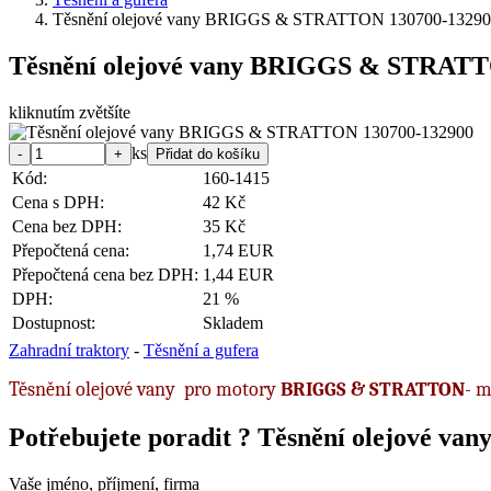
Těsnění olejové vany BRIGGS & STRATTON 130700-1329
Těsnění olejové vany BRIGGS & STRATT
kliknutím zvětšíte
ks
Kód:
160-1415
Cena s DPH:
42 Kč
Cena bez DPH:
35 Kč
Přepočtená cena:
1,74 EUR
Přepočtená cena bez DPH:
1,44 EUR
DPH:
21 %
Dostupnost:
Skladem
Zahradní traktory
-
Těsnění a gufera
Těsnění olejové vany pro motory
BRIGGS & STRATTON
- m
Potřebujete poradit ?
Těsnění olejové v
Vaše jméno, příjmení, firma