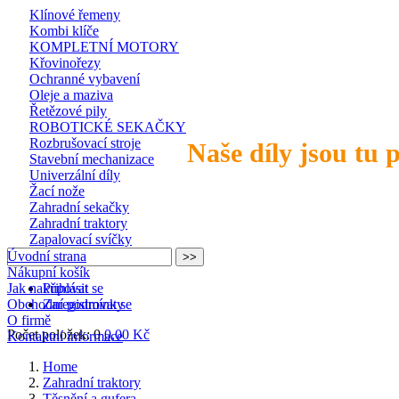
Klínové řemeny
Kombi klíče
KOMPLETNÍ MOTORY
Křovinořezy
Ochranné vybavení
Oleje a maziva
Řetězové pily
ROBOTICKÉ SEKAČKY
Rozbrušovací stroje
Naše díly jsou tu 
Stavební mechanizace
Univerzální díly
Žací nože
Zahradní sekačky
Zahradní traktory
Zapalovací svíčky
Úvodní strana
Nákupní košík
Jak nakupovat
Přihlásit se
Obchodní podmínky
Zaregistrovat se
O firmě
Počet položek: 0
0,00 Kč
Kontaktní informace
Home
Zahradní traktory
Těsnění a gufera