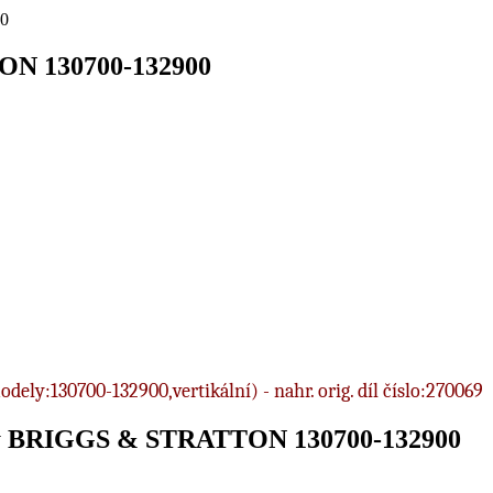
00
ON 130700-132900
odely:130700-132900,vertikální) - nahr. orig. díl číslo:270069
any BRIGGS & STRATTON 130700-132900