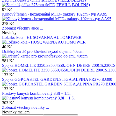
Žací nůž,délka 375mm (MTD,FEVILL,BOLENS)
97 Kč
Klínový řemen - hexagonální MTD- traktory 102cm - typ AA95
278 Kč
Zobrazit všechny akce ...
Novinky
Ložisko kola - HUSQVARNA AUTOMOWER
40 Kč
Drátěný kartáč pro křovinořezy,od objemu 40ccm
581 Kč
Spojka HOMELITE 3350,3850,4550,JOHN DEERE 200CS,230CS
133 Kč
Spojka GGP,CASTEL GARDEN,STIGA,ALPINA PR270,BJ300
133 Kč
Plastový kanystr kombinovaný 3,8l + 1,5l
303 Kč
Zobrazit všechny novinky ...
Novinky mailem