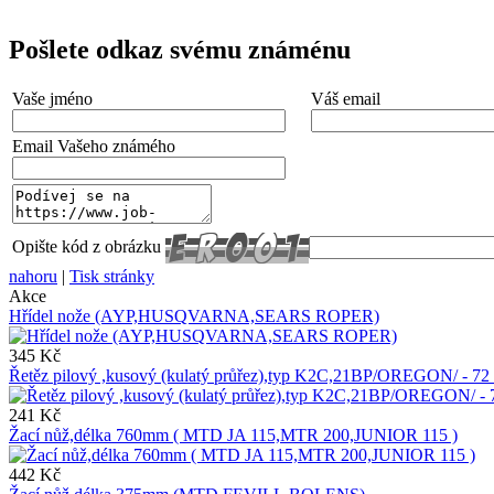
Pošlete odkaz svému známénu
Vaše jméno
Váš email
Email Vašeho známého
Opište kód z obrázku
nahoru
|
Tisk stránky
Akce
Hřídel nože (AYP,HUSQVARNA,SEARS ROPER)
345 Kč
Řetěz pilový ,kusový (kulatý průřez),typ K2C,21BP/OREGON/ - 72
241 Kč
Žací nůž,délka 760mm ( MTD JA 115,MTR 200,JUNIOR 115 )
442 Kč