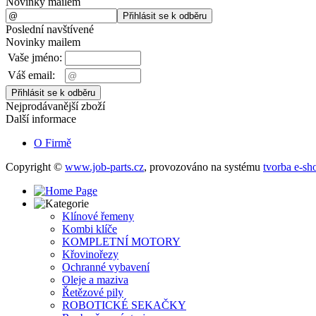
Novinky mailem
Poslední navštívené
Novinky mailem
Vaše jméno:
Váš email:
Nejprodávanější zboží
Další informace
O Firmě
Copyright ©
www.job-parts.cz
,
provozováno na systému
tvorba e-sh
Klínové řemeny
Kombi klíče
KOMPLETNÍ MOTORY
Křovinořezy
Ochranné vybavení
Oleje a maziva
Řetězové pily
ROBOTICKÉ SEKAČKY