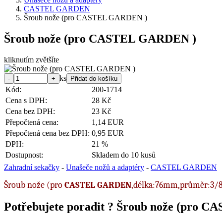
CASTEL GARDEN
Šroub nože (pro CASTEL GARDEN )
Šroub nože (pro CASTEL GARDEN )
kliknutím zvětšíte
ks
Kód:
200-1714
Cena s DPH:
28 Kč
Cena bez DPH:
23 Kč
Přepočtená cena:
1,14 EUR
Přepočtená cena bez DPH:
0,95 EUR
DPH:
21 %
Dostupnost:
Skladem do 10 kusů
Zahradní sekačky
-
Unašeče nožů a adaptéry
-
CASTEL GARDEN
Šroub nože (pro
CASTEL GARDEN
,délka:76mm,průměr:3/8"-
Potřebujete poradit ?
Šroub nože (pro C