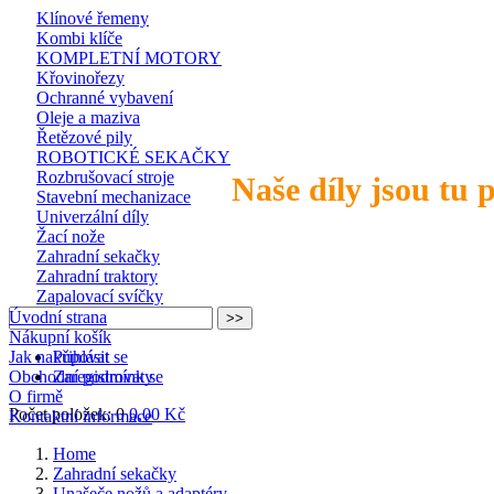
Klínové řemeny
Kombi klíče
KOMPLETNÍ MOTORY
Křovinořezy
Ochranné vybavení
Oleje a maziva
Řetězové pily
ROBOTICKÉ SEKAČKY
Rozbrušovací stroje
Naše díly jsou tu 
Stavební mechanizace
Univerzální díly
Žací nože
Zahradní sekačky
Zahradní traktory
Zapalovací svíčky
Úvodní strana
Nákupní košík
Jak nakupovat
Přihlásit se
Obchodní podmínky
Zaregistrovat se
O firmě
Počet položek: 0
0,00 Kč
Kontaktní informace
Home
Zahradní sekačky
Unašeče nožů a adaptéry