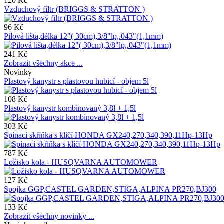
120 Kč
Vzduchový filtr (BRIGGS & STRATTON )
96 Kč
Pilová lišta,délka 12"( 30cm),3/8"lp,.043"(1,1mm)
241 Kč
Zobrazit všechny akce ...
Novinky
Plastový kanystr s plastovou hubicí - objem 5l
108 Kč
Plastový kanystr kombinovaný 3,8l + 1,5l
303 Kč
Spínací skřiňka s klíčí HONDA GX240,270,340,390,11Hp-13Hp
787 Kč
Ložisko kola - HUSQVARNA AUTOMOWER
127 Kč
Spojka GGP,CASTEL GARDEN,STIGA,ALPINA PR270,BJ300
133 Kč
Zobrazit všechny novinky ...