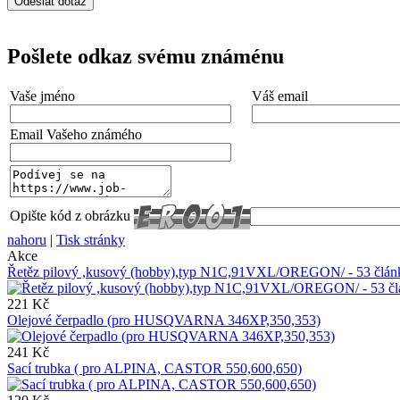
Pošlete odkaz svému známénu
Vaše jméno
Váš email
Email Vašeho známého
Opište kód z obrázku
nahoru
|
Tisk stránky
Akce
Řetěz pilový ,kusový (hobby),typ N1C,91VXL/OREGON/ - 53 čl
221 Kč
Olejové čerpadlo (pro HUSQVARNA 346XP,350,353)
241 Kč
Sací trubka ( pro ALPINA, CASTOR 550,600,650)