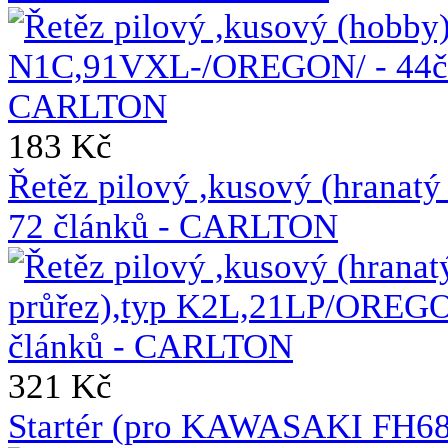
183 Kč
Řetěz pilový ,kusový (hrana
72 článků - CARLTON
321 Kč
Startér (pro KAWASAKI FH6