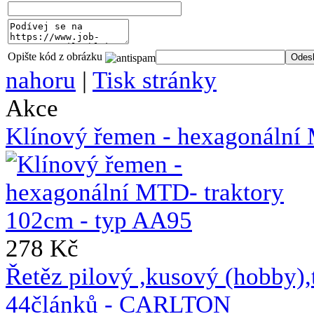
Opište kód z obrázku
nahoru
|
Tisk stránky
Akce
Klínový řemen - hexagonální
278 Kč
Řetěz pilový ,kusový (hobb
44článků - CARLTON