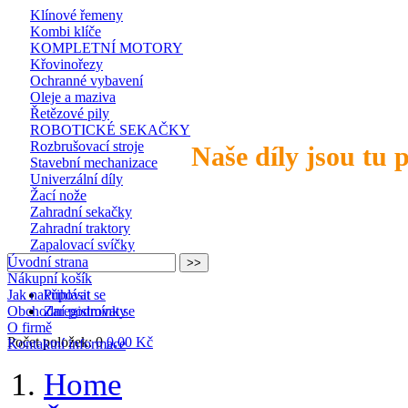
Klínové řemeny
Kombi klíče
KOMPLETNÍ MOTORY
Křovinořezy
Ochranné vybavení
Oleje a maziva
Řetězové pily
ROBOTICKÉ SEKAČKY
Rozbrušovací stroje
Naše díly jsou tu 
Stavební mechanizace
Univerzální díly
Žací nože
Zahradní sekačky
Zahradní traktory
Zapalovací svíčky
Úvodní strana
Nákupní košík
Jak nakupovat
Přihlásit se
Obchodní podmínky
Zaregistrovat se
O firmě
Počet položek: 0
0,00 Kč
Kontaktní informace
Home