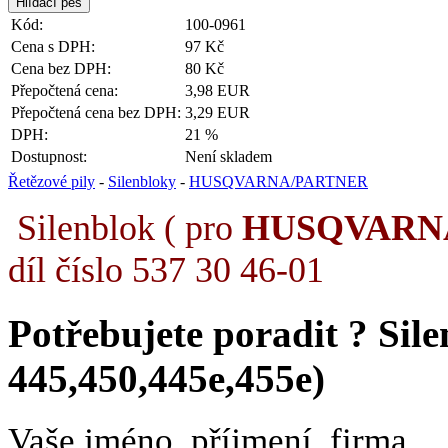
Kód:
100-0961
Cena s DPH:
97 Kč
Cena bez DPH:
80 Kč
Přepočtená cena:
3,98 EUR
Přepočtená cena bez DPH:
3,29 EUR
DPH:
21 %
Dostupnost:
Není skladem
Řetězové pily
-
Silenbloky
-
HUSQVARNA/PARTNER
Silenblok ( pro
HUSQVAR
díl číslo 537 30 46-01
Potřebujete poradit ?
Sil
445,450,445e,455e)
Vaše jméno, příjmení, firma