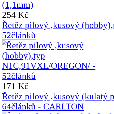
254 Kč
Řetěz pilový ,kusový (hobb
52článků
171 Kč
Řetěz pilový ,kusový (kulat
64článků - CARLTON