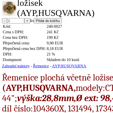
ks
Kód:
240-0027
Cena s DPH:
241 Kč
Cena bez DPH:
199 Kč
Přepočtená cena:
9,90 EUR
Přepočtená cena bez DPH:
8,18 EUR
DPH:
21 %
Dostupnost:
Skladem do 10 kusů
Zahradní traktory
-
Řemenice
-
AYP,HUSQVARNA
Řemenice plochá včetně ložis
(AYP,HUSQVARNA,
modely:CT
44";
výška:28,8mm,Ø ext: 98
díl číslo:104360X, 131494, 173