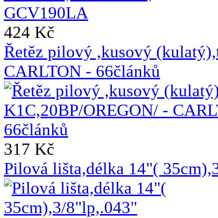
424 Kč
Řetěz pilový ,kusový (kulat
CARLTON - 66článků
317 Kč
Pilová lišta,délka 14"( 35cm)