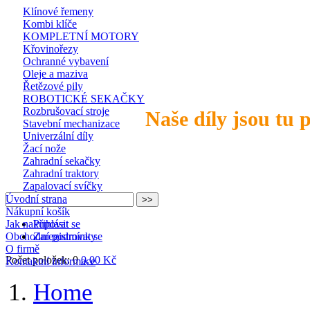
Klínové řemeny
Kombi klíče
KOMPLETNÍ MOTORY
Křovinořezy
Ochranné vybavení
Oleje a maziva
Řetězové pily
ROBOTICKÉ SEKAČKY
Rozbrušovací stroje
Naše díly jsou tu 
Stavební mechanizace
Univerzální díly
Žací nože
Zahradní sekačky
Zahradní traktory
Zapalovací svíčky
Úvodní strana
Nákupní košík
Jak nakupovat
Přihlásit se
Obchodní podmínky
Zaregistrovat se
O firmě
Počet položek: 0
0,00 Kč
Kontaktní informace
Home