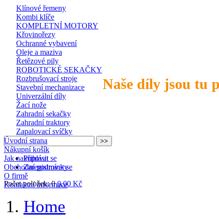
Klínové řemeny
Kombi klíče
KOMPLETNÍ MOTORY
Křovinořezy
Ochranné vybavení
Oleje a maziva
Řetězové pily
ROBOTICKÉ SEKAČKY
Rozbrušovací stroje
Naše díly jsou tu 
Stavební mechanizace
Univerzální díly
Žací nože
Zahradní sekačky
Zahradní traktory
Zapalovací svíčky
Úvodní strana
Nákupní košík
Jak nakupovat
Přihlásit se
Obchodní podmínky
Zaregistrovat se
O firmě
Počet položek: 0
0,00 Kč
Kontaktní informace
Home