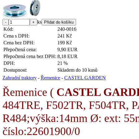
ks
Kód:
240-0016
Cena s DPH:
241 Kč
Cena bez DPH:
199 Kč
Přepočtená cena:
9,90 EUR
Přepočtená cena bez DPH:
8,18 EUR
DPH:
21 %
Dostupnost:
Skladem do 10 kusů
Zahradní traktory
-
Řemenice
-
CASTEL GARDEN
Řemenice (
CASTEL GARD
484TRE, F502TR, F504TR, 
R484;výška:14mm Ø: ext: 55mm
číslo:22601900/0