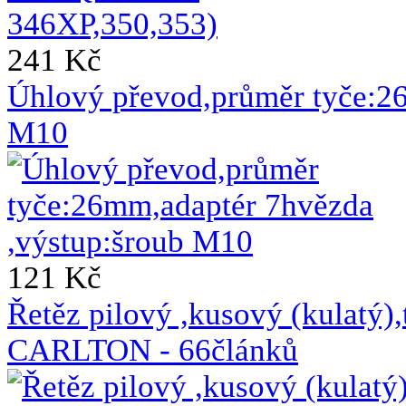
241 Kč
Úhlový převod,průměr tyče:2
M10
121 Kč
Řetěz pilový ,kusový (kulat
CARLTON - 66článků