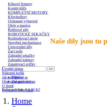
Klínové řemeny
Kombi klíče
KOMPLETNÍ MOTORY
Křovinořezy
Ochranné vybavení
Oleje a maziva
Řetězové pily
ROBOTICKÉ SEKAČKY
Rozbrušovací stroje
Naše díly jsou tu 
Stavební mechanizace
Univerzální díly
Žací nože
Zahradní sekačky
Zahradní traktory
Zapalovací svíčky
Úvodní strana
Nákupní košík
Jak nakupovat
Přihlásit se
Obchodní podmínky
Zaregistrovat se
O firmě
Počet položek: 0
0,00 Kč
Kontaktní informace
Home