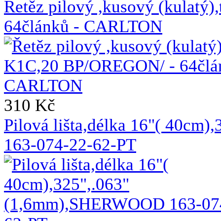
Řetěz pilový ,kusový (kulat
64článků - CARLTON
310 Kč
Pilová lišta,délka 16"( 40c
163-074-22-62-PT