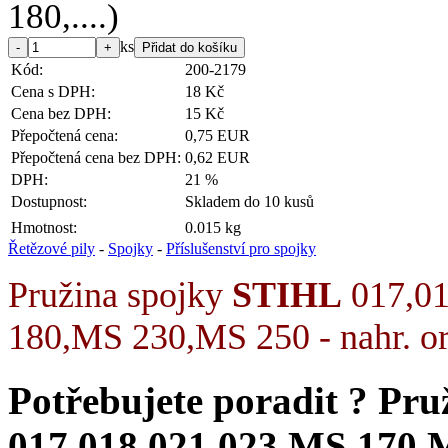
ks
Kód:
200-2179
Cena s DPH:
18 Kč
Cena bez DPH:
15 Kč
Přepočtená cena:
0,75 EUR
Přepočtená cena bez DPH:
0,62 EUR
DPH:
21 %
Dostupnost:
Skladem do 10 kusů
Hmotnost:
0.015 kg
Řetězové pily
-
Spojky
-
Příslušenství pro spojky
Pružina spojky
STIHL
017,01
180,MS 230,MS 250 - nahr. ori
Potřebujete poradit ?
Pru
017,018,021,023,MS 170,MS