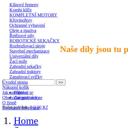
Klínové řemeny
Kombi klíče
KOMPLETNÍ MOTORY
Křovinořezy
Ochranné vybavení
Oleje a maziva
Řetězové pily
ROBOTICKÉ SEKAČKY
Rozbrušovací stroje
Naše díly jsou tu 
Stavební mechanizace
Univerzální díly
Žací nože
Zahradní sekačky
Zahradní traktory
Zapalovací svíčky
Úvodní strana
Nákupní košík
Jak nakupovat
Přihlásit se
Obchodní podmínky
Zaregistrovat se
O firmě
Počet položek: 0
0,00 Kč
Kontaktní informace
Home