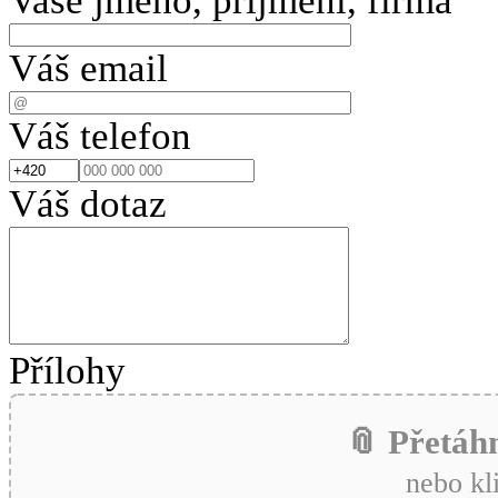
Vaše jméno, příjmení, firma
Váš email
Váš telefon
Váš dotaz
Přílohy
📎 Přetáh
nebo kl