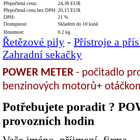
Přepočtená cena:
24,38 EUR
Přepočtená cena bez DPH:
20,15 EUR
DPH:
21 %
Dostupnost:
Skladem do 10 kusů
Hmotnost:
0.2 kg
Řetězové pily
-
Přístroje a pří
Zahradní sekačky
POWER METER
- počitadlo pr
benzinových motorů+ otáčko
Potřebujete poradit ?
POW
provozních hodin