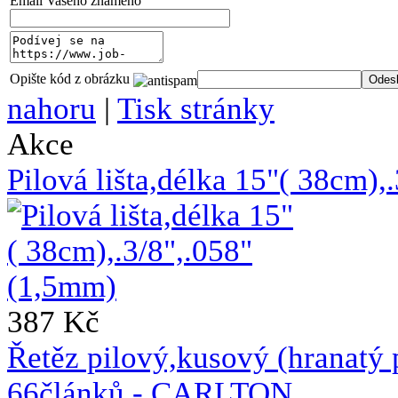
Email Vašeho známého
Opište kód z obrázku
nahoru
|
Tisk stránky
Akce
Pilová lišta,délka 15"( 38cm)
387 Kč
Řetěz pilový,kusový (hranat
66článků - CARLTON