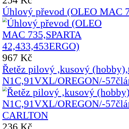
254 Kč
Úhlový převod (OLEO MAC 
967 Kč
Řetěz pilový ,kusový (hobby),
N1C,91VXL/OREGON/-57člá
236 Kč