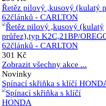
Řetěz pilový ,kusový (kulat
62článků - CARLTON
301 Kč
Zobrazit všechny akce ...
Novinky
Spínací skřiňka s klíčí HO