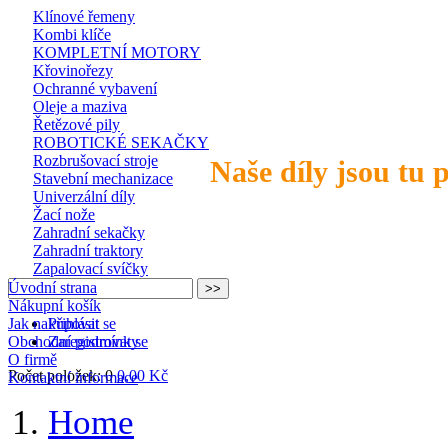
Klínové řemeny
Kombi klíče
KOMPLETNÍ MOTORY
Křovinořezy
Ochranné vybavení
Oleje a maziva
Řetězové pily
ROBOTICKÉ SEKAČKY
Rozbrušovací stroje
Naše díly jsou tu 
Stavební mechanizace
Univerzální díly
Žací nože
Zahradní sekačky
Zahradní traktory
Zapalovací svíčky
Úvodní strana
Nákupní košík
Jak nakupovat
Přihlásit se
Obchodní podmínky
Zaregistrovat se
O firmě
Počet položek: 0
0,00 Kč
Kontaktní informace
Home