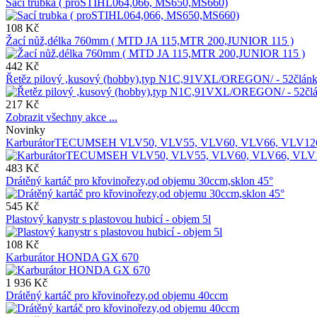
Sací trubka ( proSTIHL064,066, MS650,MS660)
108 Kč
Žací nůž,délka 760mm ( MTD JA 115,MTR 200,JUNIOR 115 )
442 Kč
Řetěz pilový ,kusový (hobby),typ N1C,91VXL/OREGON/ - 52čl
217 Kč
Zobrazit všechny akce ...
Novinky
KarburátorTECUMSEH VLV50, VLV55, VLV60, VLV66, VLV12
483 Kč
Drátěný kartáč pro křovinořezy,od objemu 30ccm,sklon 45°
545 Kč
Plastový kanystr s plastovou hubicí - objem 5l
108 Kč
Karburátor HONDA GX 670
1 936 Kč
Drátěný kartáč pro křovinořezy,od objemu 40ccm