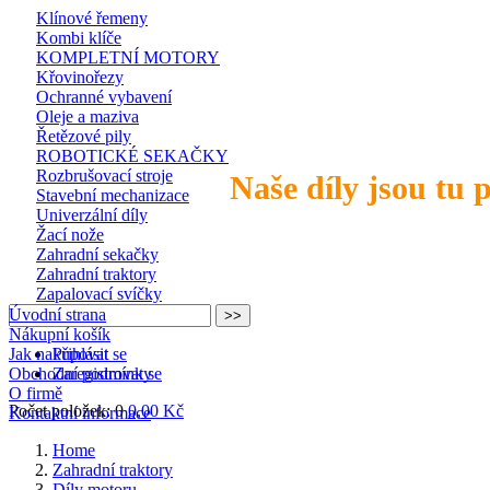
Klínové řemeny
Kombi klíče
KOMPLETNÍ MOTORY
Křovinořezy
Ochranné vybavení
Oleje a maziva
Řetězové pily
ROBOTICKÉ SEKAČKY
Rozbrušovací stroje
Naše díly jsou tu 
Stavební mechanizace
Univerzální díly
Žací nože
Zahradní sekačky
Zahradní traktory
Zapalovací svíčky
Úvodní strana
Nákupní košík
Jak nakupovat
Přihlásit se
Obchodní podmínky
Zaregistrovat se
O firmě
Počet položek: 0
0,00 Kč
Kontaktní informace
Home
Zahradní traktory
Díly motoru