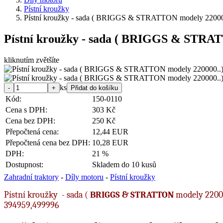
Pístní kroužky
Pístní kroužky - sada ( BRIGGS & STRATTON modely 22000
Pístní kroužky - sada ( BRIGGS & STRAT
kliknutím zvětšíte
ks
Kód:
150-0110
Cena s DPH:
303 Kč
Cena bez DPH:
250 Kč
Přepočtená cena:
12,44 EUR
Přepočtená cena bez DPH:
10,28 EUR
DPH:
21 %
Dostupnost:
Skladem do 10 kusů
Zahradní traktory
-
Díly motoru
-
Pístní kroužky
Pístní kroužky - sada (
BRIGGS & STRATTON
modely 22000
394959,499996