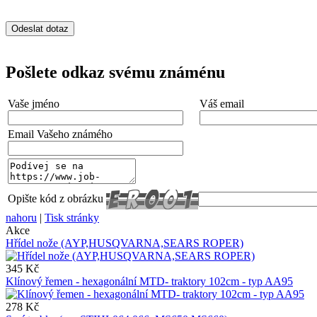
Pošlete odkaz svému známénu
Vaše jméno
Váš email
Email Vašeho známého
Opište kód z obrázku
nahoru
|
Tisk stránky
Akce
Hřídel nože (AYP,HUSQVARNA,SEARS ROPER)
345 Kč
Klínový řemen - hexagonální MTD- traktory 102cm - typ AA95
278 Kč