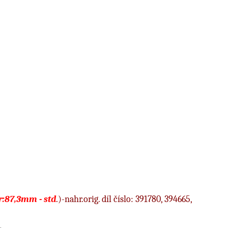
:87,3mm - std
.)-nahr.orig. díl číslo: 391780, 394665,