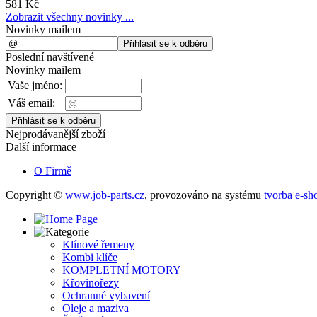
581 Kč
Zobrazit všechny novinky ...
Novinky mailem
Poslední navštívené
Novinky mailem
Vaše jméno:
Váš email:
Nejprodávanější zboží
Další informace
O Firmě
Copyright ©
www.job-parts.cz
,
provozováno na systému
tvorba e-sh
Klínové řemeny
Kombi klíče
KOMPLETNÍ MOTORY
Křovinořezy
Ochranné vybavení
Oleje a maziva