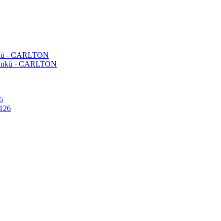
ánků - CARLTON
6