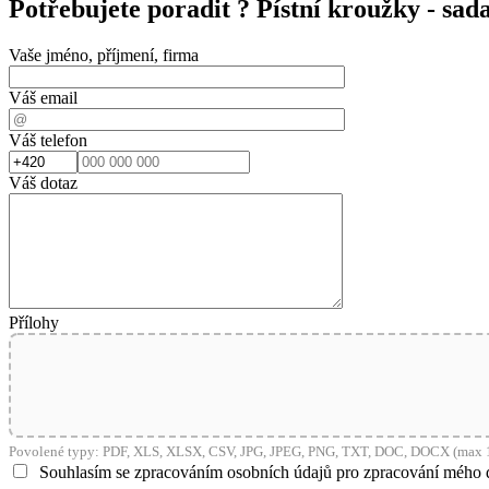
Potřebujete poradit ?
Pístní kroužky - s
Vaše jméno, příjmení, firma
Váš email
Váš telefon
Váš dotaz
Přílohy
Povolené typy: PDF, XLS, XLSX, CSV, JPG, JPEG, PNG, TXT, DOC, DOCX (max 1
Souhlasím se zpracováním osobních údajů pro zpracování mého 