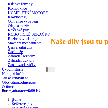
Klínové řemeny
Kombi klíče
KOMPLETNÍ MOTORY
Křovinořezy
Ochranné vybavení
Oleje a maziva
Řetězové pily
ROBOTICKÉ SEKAČKY
Rozbrušovací stroje
Naše díly jsou tu 
Stavební mechanizace
Univerzální díly
Žací nože
Zahradní sekačky
Zahradní traktory
Zapalovací svíčky
Úvodní strana
Nákupní košík
Jak nakupovat
Přihlásit se
Obchodní podmínky
Zaregistrovat se
O firmě
Počet položek: 0
0,00 Kč
Kontaktní informace
Home
Řetězové pily
Palivové hadičky