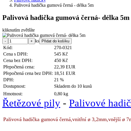
Palivová hadička gumová černá - délka 5m
Palivová hadička gumová černá- délka 5m
kliknutím zvětšíte
ks
Kód:
270-0321
Cena s DPH:
545 Kč
Cena bez DPH:
450 Kč
Přepočtená cena:
22,39 EUR
Přepočtená cena bez DPH:
18,51 EUR
DPH:
21 %
Dostupnost:
Skladem do 10 kusů
Hmotnost:
0,80 kg
Řetězové pily
-
Palivové hadi
Palivová hadička gumová černá,vnitřní ø 3,2mm,vnější ø 