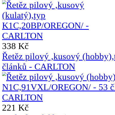
338 Kč
Řetěz pilový ,kusový (hobb
článků - CARLTON
221 Kč