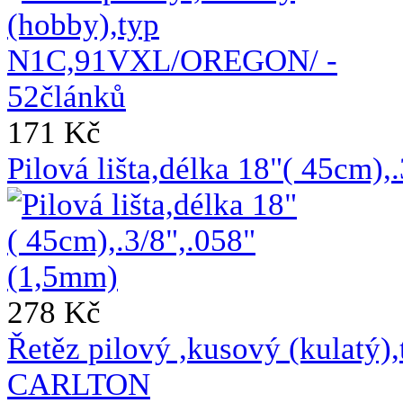
171 Kč
Pilová lišta,délka 18"( 45cm)
278 Kč
Řetěz pilový ,kusový (kulat
CARLTON