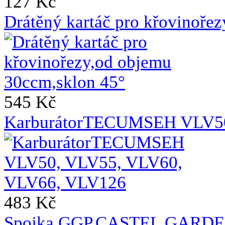
127 Kč
Drátěný kartáč pro křovinoře
545 Kč
KarburátorTECUMSEH VLV50
483 Kč
Spojka GGP,CASTEL GARDE