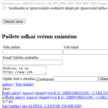
Povolené typy: PDF, XLS, XLSX, CSV, JPG, JPEG, PNG, TXT, DOC, DOCX (max 1
Souhlasím se zpracováním osobních údajů pro zpracování mého 
Pošlete odkaz svému známénu
Vaše jméno
Váš email
Email Vašeho známého
Opište kód z obrázku
nahoru
|
Tisk stránky
Akce
Řetěz pilový ,kusový (kulatý),typ K1C,20BP/OREGON/ - CARLTO
317 Kč
Sací trubka ( pro ALPINA, CASTOR 550,600,650)