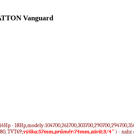
RATTON Vanguard
14Hp - 18Hp,modely:104700,261700,303700,290700,294700,35
80, TVT69;
výška:57mm,průměr:74mm,závit:3/4"
) - nahr.