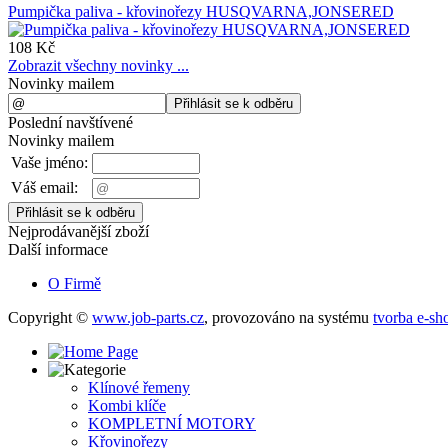
Pumpička paliva - křovinořezy HUSQVARNA,JONSERED
108 Kč
Zobrazit všechny novinky ...
Novinky mailem
Poslední navštívené
Novinky mailem
Vaše jméno:
Váš email:
Nejprodávanější zboží
Další informace
O Firmě
Copyright ©
www.job-parts.cz
,
provozováno na systému
tvorba e-sh
Klínové řemeny
Kombi klíče
KOMPLETNÍ MOTORY
Křovinořezy