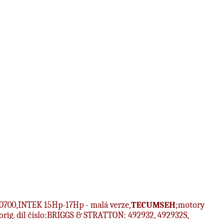
0700,INTEK 15Hp-17Hp - malá verze,
TECUMSEH
;motory
 orig. díl číslo:BRIGGS & STRATTON: 492932, 492932S,