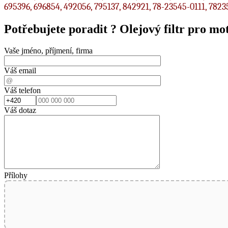
695396, 696854, 492056, 795137, 842921, 78-23545-0111, 7
Potřebujete poradit ?
Olejový filtr pro
Vaše jméno, příjmení, firma
Váš email
Váš telefon
Váš dotaz
Přílohy