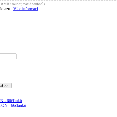
0 MB / soubor, max 5 souborů)
dotazu
Více informací
N - 66článků