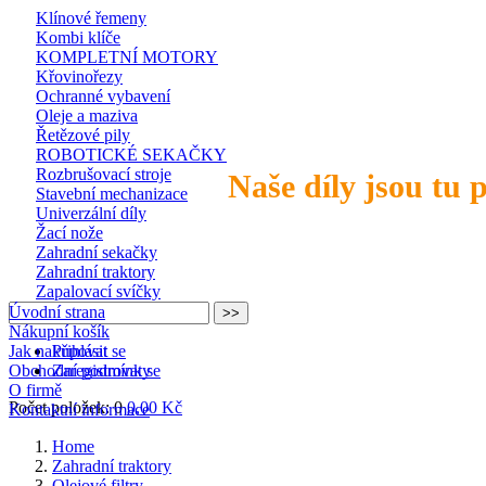
Klínové řemeny
Kombi klíče
KOMPLETNÍ MOTORY
Křovinořezy
Ochranné vybavení
Oleje a maziva
Řetězové pily
ROBOTICKÉ SEKAČKY
Rozbrušovací stroje
Naše díly jsou tu 
Stavební mechanizace
Univerzální díly
Žací nože
Zahradní sekačky
Zahradní traktory
Zapalovací svíčky
Úvodní strana
Nákupní košík
Jak nakupovat
Přihlásit se
Obchodní podmínky
Zaregistrovat se
O firmě
Počet položek: 0
0,00 Kč
Kontaktní informace
Home
Zahradní traktory
Olejové filtry