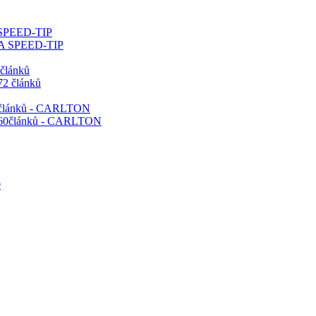
 SPEED-TIP
 článků
60článků - CARLTON