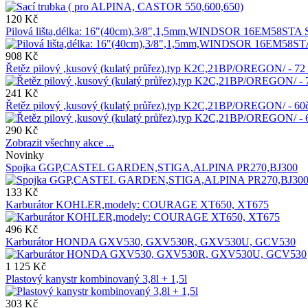
120 Kč
Pilová lišta,délka: 16"(40cm),3/8",1,5mm,WINDSOR 16EM58STA
908 Kč
Řetěz pilový ,kusový (kulatý průřez),typ K2C,21BP/OREGON/ - 72
241 Kč
Řetěz pilový ,kusový (kulatý průřez),typ K2C,21BP/OREGON/ - 
290 Kč
Zobrazit všechny akce ...
Novinky
Spojka GGP,CASTEL GARDEN,STIGA,ALPINA PR270,BJ300
133 Kč
Karburátor KOHLER,modely: COURAGE XT650, XT675
496 Kč
Karburátor HONDA GXV530, GXV530R, GXV530U, GCV530
1 125 Kč
Plastový kanystr kombinovaný 3,8l + 1,5l
303 Kč