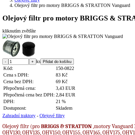
Olejový filtr pro motory BRIGGS & STRATTON Vanguard
Olejový filtr pro motory BRIGGS & ST
kliknutím zvětšíte
ks
Kód:
150-0822
Cena s DPH:
83 Kč
Cena bez DPH:
69 Kč
Přepočtená cena:
3,43 EUR
Přepočtená cena bez DPH:
2,84 EUR
DPH:
21 %
Dostupnost:
Skladem
Zahradní traktory
-
Olejové filtry
Olejový filtr (pro
BRIGGS &
STRATTON
,motory Vanguard 
OHV130, OHV135, OHV150, OHV155, OHV165, OHV175, OHV1