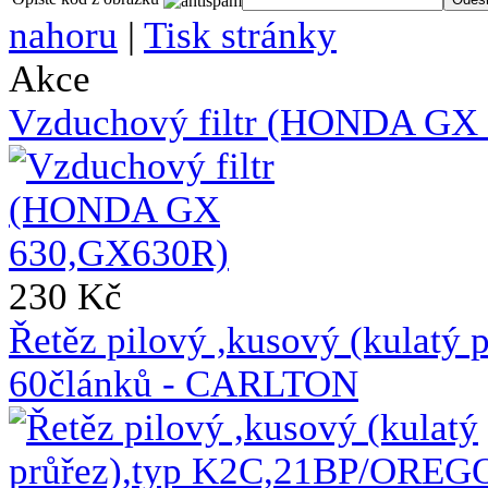
nahoru
|
Tisk stránky
Akce
Vzduchový filtr (HONDA GX
230 Kč
Řetěz pilový ,kusový (kulat
60článků - CARLTON