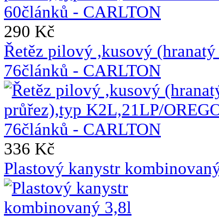
290 Kč
Řetěz pilový ,kusový (hrana
76článků - CARLTON
336 Kč
Plastový kanystr kombinovaný 