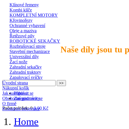
Klínové řemeny
Kombi klíče
KOMPLETNÍ MOTORY
Křovinořezy
Ochranné vybavení
Oleje a maziva
Řetězové pily
ROBOTICKÉ SEKAČKY
Rozbrušovací stroje
Naše díly jsou tu 
Stavební mechanizace
Univerzální díly
Žací nože
Zahradní sekačky
Zahradní traktory
Zapalovací svíčky
Úvodní strana
Nákupní košík
Jak nakupovat
Přihlásit se
Obchodní podmínky
Zaregistrovat se
O firmě
Počet položek: 0
0,00 Kč
Kontaktní informace
Home