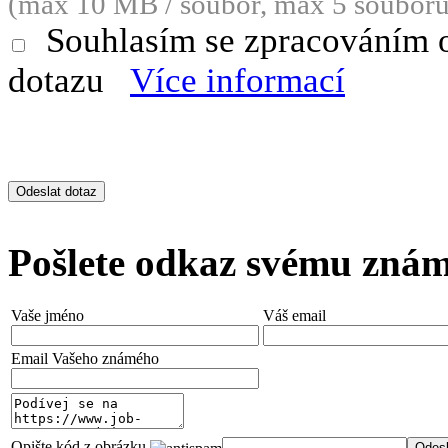
(max 10 MB / soubor, max 5 souborů
Souhlasím se zpracováním 
dotazu
Více informací
Pošlete odkaz svému zná
Vaše jméno
Váš email
Email Vašeho známého
Opište kód z obrázku