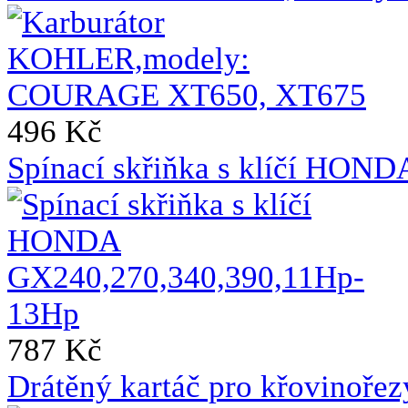
496 Kč
Spínací skřiňka s klíčí HO
787 Kč
Drátěný kartáč pro křovinoře