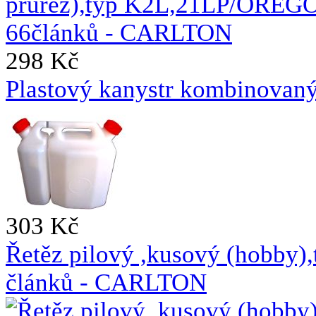
298 Kč
Plastový kanystr kombinovaný 
303 Kč
Řetěz pilový ,kusový (hobb
článků - CARLTON