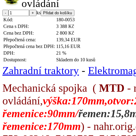
ks
Kód:
180-0053
Cena s DPH:
3 388 Kč
Cena bez DPH:
2 800 Kč
Přepočtená cena:
139,34 EUR
Přepočtená cena bez DPH:
115,16 EUR
DPH:
21 %
Dostupnost:
Skladem do 10 kusů
Zahradní traktory
-
Elektromag
Mechanická spojka (
MTD
- 
ovládání,
výška:170mm,otvor:
řemenice:90mm/
řemen:15,8
řemenice:170mm
) - nahr.ori