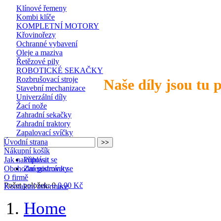
Klínové řemeny
Kombi klíče
KOMPLETNÍ MOTORY
Křovinořezy
Ochranné vybavení
Oleje a maziva
Řetězové pily
ROBOTICKÉ SEKAČKY
Rozbrušovací stroje
Naše díly jsou tu 
Stavební mechanizace
Univerzální díly
Žací nože
Zahradní sekačky
Zahradní traktory
Zapalovací svíčky
Úvodní strana
Nákupní košík
Jak nakupovat
Přihlásit se
Obchodní podmínky
Zaregistrovat se
O firmě
Počet položek: 0
0,00 Kč
Kontaktní informace
Home