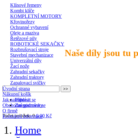
Klínové řemeny
Kombi klíče
KOMPLETNÍ MOTORY
Křovinořezy
Ochranné vybavení
Oleje a maziva
Řetězové pily
ROBOTICKÉ SEKAČKY
Rozbrušovací stroje
Naše díly jsou tu 
Stavební mechanizace
Univerzální díly
Žací nože
Zahradní sekačky
Zahradní traktory
Zapalovací svíčky
Úvodní strana
Nákupní košík
Jak nakupovat
Přihlásit se
Obchodní podmínky
Zaregistrovat se
O firmě
Počet položek: 0
0,00 Kč
Kontaktní informace
Home