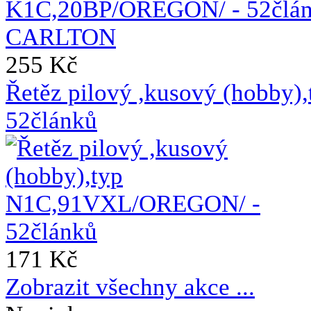
255 Kč
Řetěz pilový ,kusový (hobb
52článků
171 Kč
Zobrazit všechny akce ...