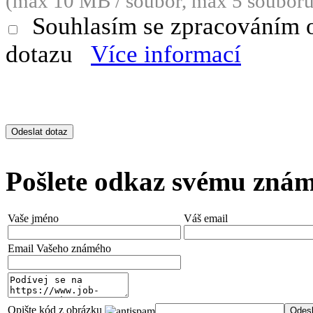
(max 10 MB / soubor, max 5 souborů
Souhlasím se zpracováním 
dotazu
Více informací
Pošlete odkaz svému zná
Vaše jméno
Váš email
Email Vašeho známého
Opište kód z obrázku