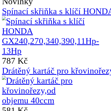
Novinky
Spínací skřiňka s klíčí HO
787 Kč
Drátěný kartáč pro křovinoře
581 Kč