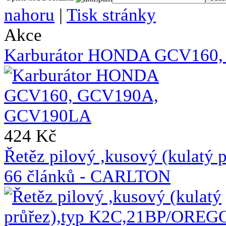
nahoru
|
Tisk stránky
Akce
Karburátor HONDA GCV160
424 Kč
Řetěz pilový ,kusový (kulat
66 článků - CARLTON