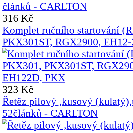
316 Kč
Komplet ručního startování 
PKX301ST, RGX2900, EH12-
323 Kč
Řetěz pilový ,kusový (kulat
52článků - CARLTON