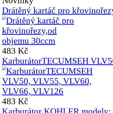
Novinky
Drátěný kartáč pro křovinoře
483 Kč
KarburátorTECUMSEH VLV50
483 Kč
Karburátor KOHLER,modely