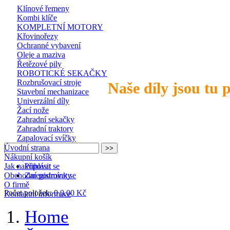
Klínové řemeny
Kombi klíče
KOMPLETNÍ MOTORY
Křovinořezy
Ochranné vybavení
Oleje a maziva
Řetězové pily
ROBOTICKÉ SEKAČKY
Rozbrušovací stroje
Naše díly jsou tu 
Stavební mechanizace
Univerzální díly
Žací nože
Zahradní sekačky
Zahradní traktory
Zapalovací svíčky
Úvodní strana
Nákupní košík
Jak nakupovat
Přihlásit se
Obchodní podmínky
Zaregistrovat se
O firmě
Počet položek: 0
0,00 Kč
Kontaktní informace
Home