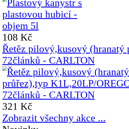
108 Kč
Řetěz pilový,kusový (hranat
72článků - CARLTON
321 Kč
Zobrazit všechny akce ...