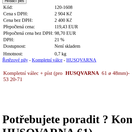
Kód:
120-1608
Cena s DPH:
2 904 Kč
Cena bez DPH:
2 400 Kč
Přepočtená cena:
119,43 EUR
Přepočtená cena bez DPH:
98,70 EUR
DPH:
21 %
Dostupnost:
Není skladem
Hmotnost:
0,7 kg
Řetězové pily
-
Kompletní válce
-
HUSQVARNA
Kompletní válec + píst (pro
HUSQVARNA
61 ø 48mm)- na
53 20-71
Potřebujete poradit ?
Komp