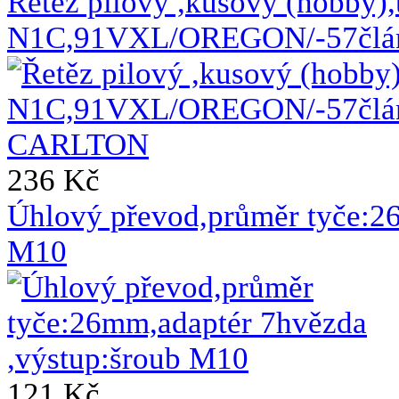
Řetěz pilový ,kusový (hobby),
N1C,91VXL/OREGON/-57člá
236 Kč
Úhlový převod,průměr tyče:2
M10
121 Kč