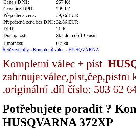
Cena s DPH:
967 Kč
Cena bez DPH:
799 Kč
Přepočtená cena:
39,76 EUR
Přepočtená cena bez DPH:
32,86 EUR
DPH:
21 %
Dostupnost:
Skladem do 10 kusů
Hmotnost:
0.7 kg
Řetězové pily
-
Kompletní válce
-
HUSQVARNA
Kompletní válec + pís
t
HUS
zahrnuje:válec,píst,čep,pístní 
.originální .díl číslo: 503 62 6
Potřebujete poradit ?
Komp
HUSQVARNA 372XP