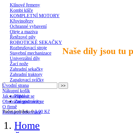
Klínové řemeny
Kombi klíče
KOMPLETNÍ MOTORY
Křovinořezy
Ochranné vybavení
Oleje a maziva
Řetězové pily
ROBOTICKÉ SEKAČKY
Rozbrušovací stroje
Naše díly jsou tu 
Stavební mechanizace
Univerzální díly
Žací nože
Zahradní sekačky
Zahradní traktory
Zapalovací svíčky
Úvodní strana
Nákupní košík
Jak nakupovat
Přihlásit se
Obchodní podmínky
Zaregistrovat se
O firmě
Počet položek: 0
0,00 Kč
Kontaktní informace
Home