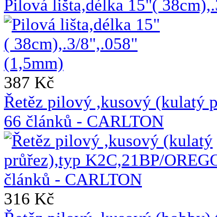
Pilová lišta,délka 15"( 38cm)
387 Kč
Řetěz pilový ,kusový (kulat
66 článků - CARLTON
316 Kč