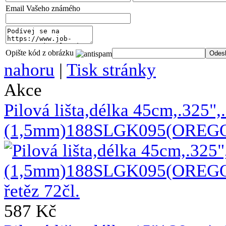
Email Vašeho známého
Opište kód z obrázku
nahoru
|
Tisk stránky
Akce
Pilová lišta,délka 45cm,.325",
(1,5mm)188SLGK095(OREGON)
587 Kč