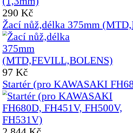
290 Kč
Žací nůž,délka 375mm (MT
97 Kč
Startér (pro KAWASAKI FH6
2 844 Kč