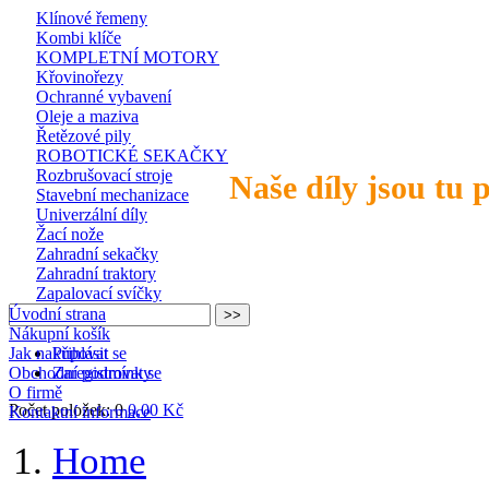
Klínové řemeny
Kombi klíče
KOMPLETNÍ MOTORY
Křovinořezy
Ochranné vybavení
Oleje a maziva
Řetězové pily
ROBOTICKÉ SEKAČKY
Rozbrušovací stroje
Naše díly jsou tu 
Stavební mechanizace
Univerzální díly
Žací nože
Zahradní sekačky
Zahradní traktory
Zapalovací svíčky
Úvodní strana
Nákupní košík
Jak nakupovat
Přihlásit se
Obchodní podmínky
Zaregistrovat se
O firmě
Počet položek: 0
0,00 Kč
Kontaktní informace
Home