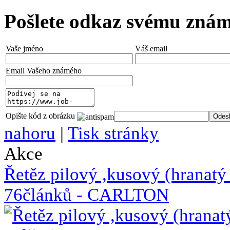
Pošlete odkaz svému zná
Vaše jméno
Váš email
Email Vašeho známého
Opište kód z obrázku
nahoru
|
Tisk stránky
Akce
Řetěz pilový ,kusový (hrana
76článků - CARLTON