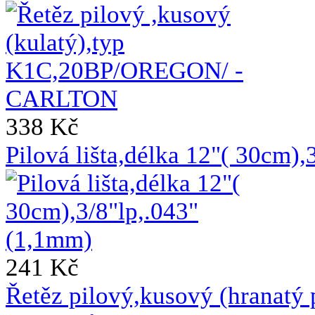
338 Kč
Pilová lišta,délka 12"( 30cm)
241 Kč
Řetěz pilový,kusový (hranat