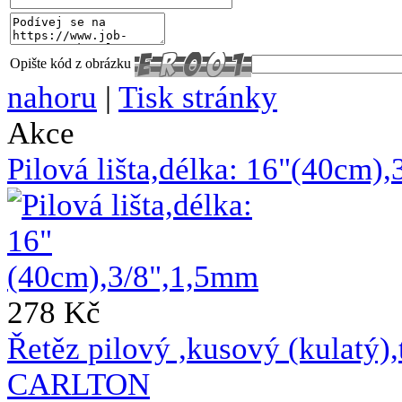
Opište kód z obrázku
nahoru
|
Tisk stránky
Akce
Pilová lišta,délka: 16"(40cm)
278 Kč
Řetěz pilový ,kusový (kulat
CARLTON