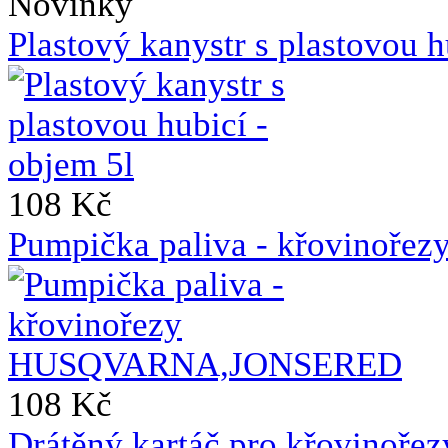
Novinky
Plastový kanystr s plastovou h
108 Kč
Pumpička paliva - křovin
108 Kč
Drátěný kartáč pro křovinoře