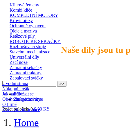
Klínové řemeny
Kombi klíče
KOMPLETNÍ MOTORY
Křovinořezy
Ochranné vybavení
Oleje a maziva
Řetězové pily
ROBOTICKÉ SEKAČKY
Rozbrušovací stroje
Naše díly jsou tu 
Stavební mechanizace
Univerzální díly
Žací nože
Zahradní sekačky
Zahradní traktory
Zapalovací svíčky
Úvodní strana
Nákupní košík
Jak nakupovat
Přihlásit se
Obchodní podmínky
Zaregistrovat se
O firmě
Počet položek: 0
0,00 Kč
Kontaktní informace
Home