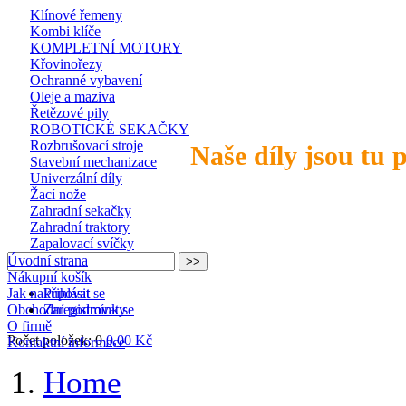
Klínové řemeny
Kombi klíče
KOMPLETNÍ MOTORY
Křovinořezy
Ochranné vybavení
Oleje a maziva
Řetězové pily
ROBOTICKÉ SEKAČKY
Rozbrušovací stroje
Naše díly jsou tu 
Stavební mechanizace
Univerzální díly
Žací nože
Zahradní sekačky
Zahradní traktory
Zapalovací svíčky
Úvodní strana
Nákupní košík
Jak nakupovat
Přihlásit se
Obchodní podmínky
Zaregistrovat se
O firmě
Počet položek: 0
0,00 Kč
Kontaktní informace
Home