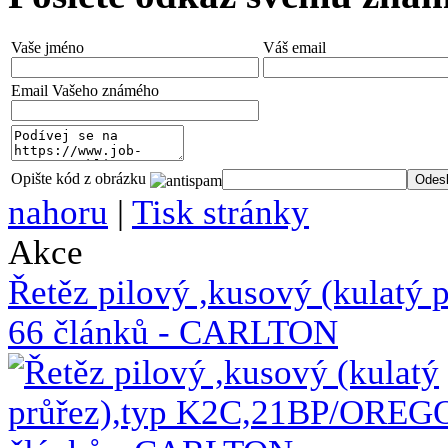
Vaše jméno
Váš email
Email Vašeho známého
Opište kód z obrázku
nahoru
|
Tisk stránky
Akce
Řetěz pilový ,kusový (kulat
66 článků - CARLTON