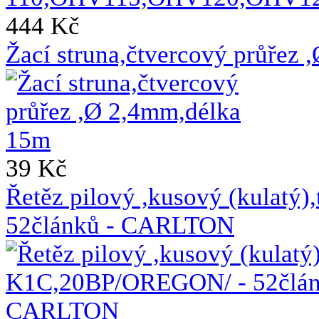
444 Kč
Žací struna,čtvercový průřez
39 Kč
Řetěz pilový ,kusový (kulat
52článků - CARLTON