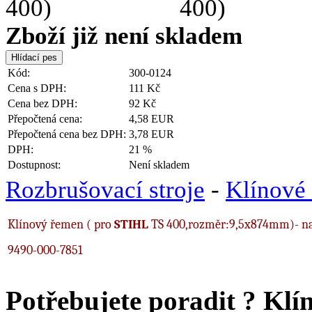
Zboží již není skladem
Kód:
300-0124
Cena s DPH:
111 Kč
Cena bez DPH:
92 Kč
Přepočtená cena:
4,58 EUR
Přepočtená cena bez DPH:
3,78 EUR
DPH:
21 %
Dostupnost:
Není skladem
Rozbrušovací stroje
-
Klínové
Klínový řemen ( pro
STIHL
TS 400,rozměr:9,5x874mm)- nahr.
9490-000-7851
Potřebujete poradit ?
Klí