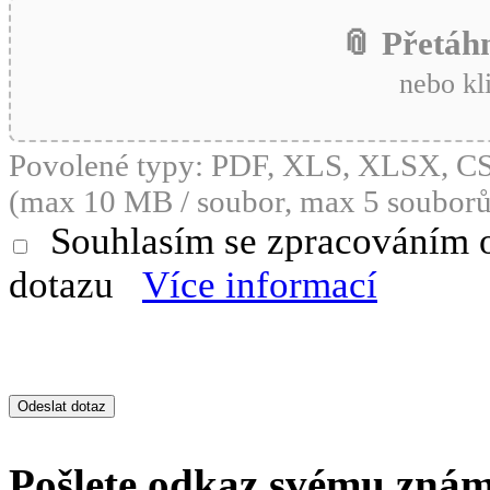
📎 Přetáh
nebo kl
Povolené typy: PDF, XLS, XLSX, 
(max 10 MB / soubor, max 5 souborů
Souhlasím se zpracováním 
dotazu
Více informací
Pošlete odkaz svému zná