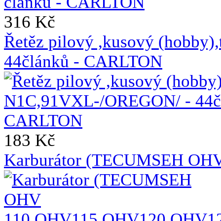
316 Kč
Řetěz pilový ,kusový (hobb
44článků - CARLTON
183 Kč
Karburátor (TECUMSEH OH