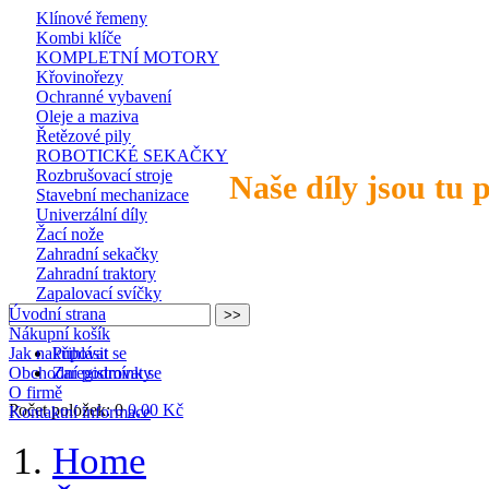
Klínové řemeny
Kombi klíče
KOMPLETNÍ MOTORY
Křovinořezy
Ochranné vybavení
Oleje a maziva
Řetězové pily
ROBOTICKÉ SEKAČKY
Rozbrušovací stroje
Naše díly jsou tu 
Stavební mechanizace
Univerzální díly
Žací nože
Zahradní sekačky
Zahradní traktory
Zapalovací svíčky
Úvodní strana
Nákupní košík
Jak nakupovat
Přihlásit se
Obchodní podmínky
Zaregistrovat se
O firmě
Počet položek: 0
0,00 Kč
Kontaktní informace
Home