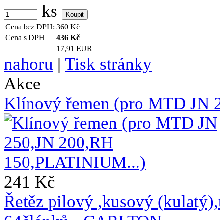
ks
Cena bez DPH:
360
Kč
Cena s DPH
436
Kč
17,91 EUR
nahoru
|
Tisk stránky
Akce
Klínový řemen (pro MTD JN 
241 Kč
Řetěz pilový ,kusový (kulat