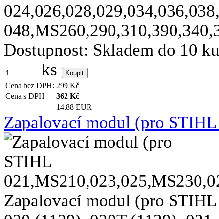
024,026,028,029,034,036,038
048,MS260,290,310,390,340,36
Dostupnost:
Skladem do 10 k
ks
Cena bez DPH:
299
Kč
Cena s DPH
362
Kč
14,88 EUR
Zapalovací modul (pro STIH
Zapalovací modul (pro STIHL 