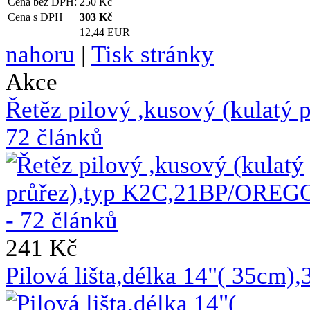
Cena bez DPH:
250
Kč
Cena s DPH
303
Kč
12,44 EUR
nahoru
|
Tisk stránky
Akce
Řetěz pilový ,kusový (kulat
72 článků
241 Kč
Pilová lišta,délka 14"( 35cm)