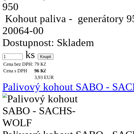
Kohout paliva - generátory 950
20064-00
Dostupnost:
Skladem
ks
Cena bez DPH:
79
Kč
Cena s DPH
96
Kč
3,93 EUR
Palivový kohout SABO - SA