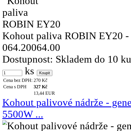
Kohout paliva ROBIN EY20 - na
064.20064.00
Dostupnost:
Skladem do 10 k
ks
Cena bez DPH:
270
Kč
Cena s DPH
327
Kč
13,44 EUR
Kohout palivové nádrže - g
5500W ...