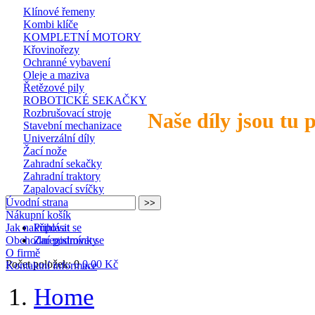
Klínové řemeny
Kombi klíče
KOMPLETNÍ MOTORY
Křovinořezy
Ochranné vybavení
Oleje a maziva
Řetězové pily
ROBOTICKÉ SEKAČKY
Rozbrušovací stroje
Naše díly jsou tu 
Stavební mechanizace
Univerzální díly
Žací nože
Zahradní sekačky
Zahradní traktory
Zapalovací svíčky
Úvodní strana
Nákupní košík
Jak nakupovat
Přihlásit se
Obchodní podmínky
Zaregistrovat se
O firmě
Počet položek: 0
0,00 Kč
Kontaktní informace
Home