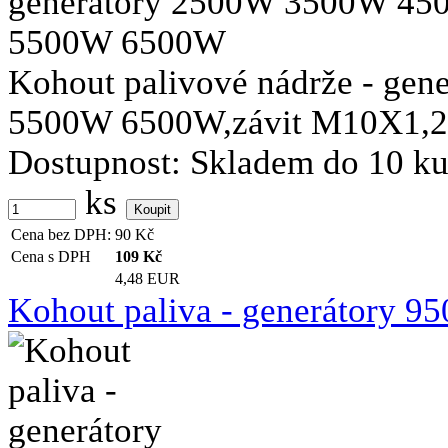
Kohout palivové nádrže - g
5500W 6500W,závit M10X1,25 
Dostupnost:
Skladem do 10 k
ks
Cena bez DPH:
90
Kč
Cena s DPH
109
Kč
4,48 EUR
Kohout paliva - generátory 95