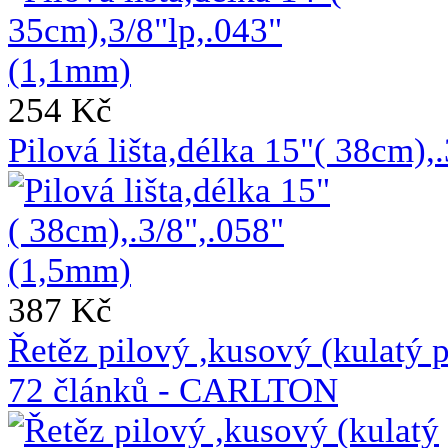
254 Kč
Pilová lišta,délka 15"( 38cm)
387 Kč
Řetěz pilový ,kusový (kulat
72 článků - CARLTON