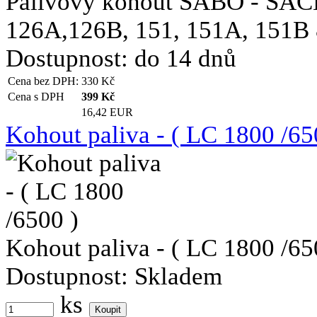
Palivový kohout SABO - SA
126A,126B, 151, 151A, 151B &
Dostupnost:
do 14 dnů
Cena bez DPH:
330
Kč
Cena s DPH
399
Kč
16,42 EUR
Kohout paliva - ( LC 1800 /65
Kohout paliva - ( LC 1800 /65
Dostupnost:
Skladem
ks