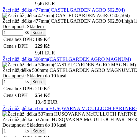
9,46 EUR
Žací nůž ,délka 477mm( CASTELGARDEN AGRO 502,504)
Žací nůž ,délka 477mm( CASTELGARDEN AGRO 502,504,high l
Dostupnost:
Skladem
ks
Cena bez DPH:
189
Kč
Cena s DPH
229
Kč
9,41 EUR
Žací nůž ,délka 506mm(CASTELGARDEN AGRO MAGNUM)
Žací nůž,délka 506mm( CASTELGARDEN AGRO MAGNUM,T
Dostupnost:
Skladem do 10 kusů
ks
Cena bez DPH:
210
Kč
Cena s DPH
254
Kč
10,45 EUR
Žací nůž ,délka 537mm HUSQVARNA McCULLOCH PARTNER CT
Žací nůž ,délka 537mm HUSQVARNA McCULLOCH PARTNER CTH
Dostupnost:
Skladem do 10 kusů
ks