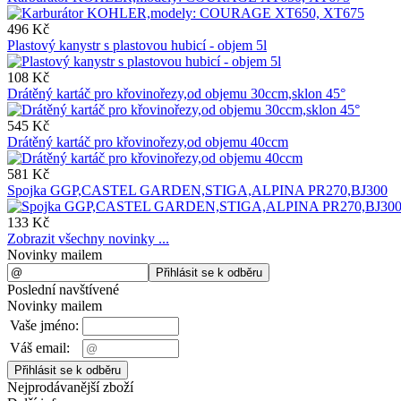
496 Kč
Plastový kanystr s plastovou hubicí - objem 5l
108 Kč
Drátěný kartáč pro křovinořezy,od objemu 30ccm,sklon 45°
545 Kč
Drátěný kartáč pro křovinořezy,od objemu 40ccm
581 Kč
Spojka GGP,CASTEL GARDEN,STIGA,ALPINA PR270,BJ300
133 Kč
Zobrazit všechny novinky ...
Novinky mailem
Poslední navštívené
Novinky mailem
Vaše jméno:
Váš email:
Nejprodávanější zboží