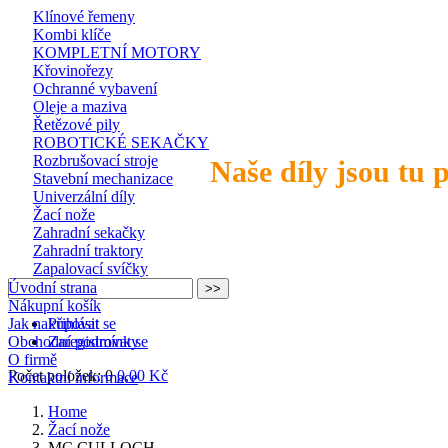
Klínové řemeny
Kombi klíče
KOMPLETNÍ MOTORY
Křovinořezy
Ochranné vybavení
Oleje a maziva
Řetězové pily
ROBOTICKÉ SEKAČKY
Rozbrušovací stroje
Naše díly jsou tu 
Stavební mechanizace
Univerzální díly
Žací nože
Zahradní sekačky
Zahradní traktory
Zapalovací svíčky
Úvodní strana
Nákupní košík
Jak nakupovat
Přihlásit se
Obchodní podmínky
Zaregistrovat se
O firmě
Počet položek: 0
0,00 Kč
Kontaktní informace
Home
Žací nože
MC CULLOCH