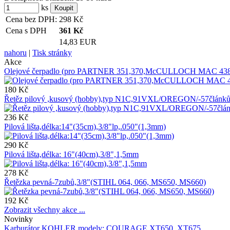
ks
Cena bez DPH:
298
Kč
Cena s DPH
361
Kč
14,83 EUR
nahoru
|
Tisk stránky
Akce
Olejové čerpadlo (pro PARTNER 351,370,McCULLOCH MAC 438
180 Kč
Řetěz pilový ,kusový (hobby),typ N1C,91VXL/OREGON/-57člán
236 Kč
Pilová lišta,délka:14"(35cm),3/8"lp,.050"(1,3mm)
290 Kč
Pilová lišta,délka: 16"(40cm),3/8",1,5mm
278 Kč
Řetězka pevná-7zubů,3/8"(STIHL 064, 066, MS650, MS660)
192 Kč
Zobrazit všechny akce ...
Novinky
Karburátor KOHLER,modely: COURAGE XT650, XT675