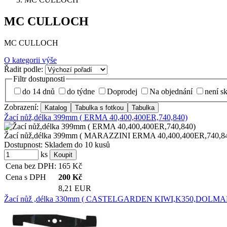
MC CULLOCH
MC CULLOCH
O kategorii výše
Řadit podle:
Filtr dostupnosti
do 14 dnů
do týdne
Doprodej
Na objednání
není s
Zobrazení:
Žací nůž,délka 399mm ( ERMA 40,400,400ER,740,840)
Žací nůž,délka 399mm ( MARAZZINI ERMA 40,400,400ER,740
Dostupnost:
Skladem do 10 kusů
ks
Cena bez DPH:
165
Kč
Cena s DPH
200
Kč
8,21 EUR
Žací nůž ,délka 330mm ( CASTELGARDEN KIWI,K350,DOLMAR