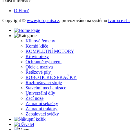
Další informace
O Firmě
Copyright ©
www.job-parts.cz
,
provozováno na systému
tvorba e-sh
Klínové řemeny
Kombi klíče
KOMPLETNÍ MOTORY
Křovinořezy
Ochranné vybavení
Oleje a maziva
Řetězové pily
ROBOTICKÉ SEKAČKY
Rozbrušovací stroje
Stavební mechanizace
Univerzální díly
Žací nože
Zahradní sekačky
Zahradní traktory
Zapalovací svíčky