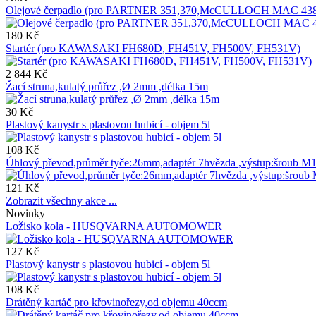
Olejové čerpadlo (pro PARTNER 351,370,McCULLOCH MAC 438
180 Kč
Startér (pro KAWASAKI FH680D, FH451V, FH500V, FH531V)
2 844 Kč
Žací struna,kulatý průřez ,Ø 2mm ,délka 15m
30 Kč
Plastový kanystr s plastovou hubicí - objem 5l
108 Kč
Úhlový převod,průměr tyče:26mm,adaptér 7hvězda ,výstup:šroub M
121 Kč
Zobrazit všechny akce ...
Novinky
Ložisko kola - HUSQVARNA AUTOMOWER
127 Kč
Plastový kanystr s plastovou hubicí - objem 5l
108 Kč
Drátěný kartáč pro křovinořezy,od objemu 40ccm