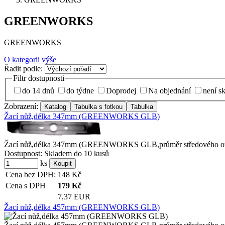
GREENWORKS
GREENWORKS
O kategorii výše
Řadit podle:
Filtr dostupnosti
do 14 dnů
do týdne
Doprodej
Na objednání
není s
Zobrazení:
Žací nůž,délka 347mm (GREENWORKS GLB)
Žací nůž,délka 347mm (GREENWORKS GLB,průměr středového otv
Dostupnost:
Skladem do 10 kusů
ks
Cena bez DPH:
148
Kč
Cena s DPH
179
Kč
7,37 EUR
Žací nůž,délka 457mm (GREENWORKS GLB)