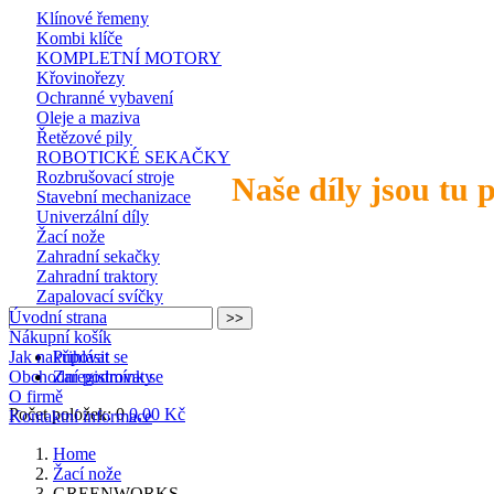
Klínové řemeny
Kombi klíče
KOMPLETNÍ MOTORY
Křovinořezy
Ochranné vybavení
Oleje a maziva
Řetězové pily
ROBOTICKÉ SEKAČKY
Rozbrušovací stroje
Naše díly jsou tu 
Stavební mechanizace
Univerzální díly
Žací nože
Zahradní sekačky
Zahradní traktory
Zapalovací svíčky
Úvodní strana
Nákupní košík
Jak nakupovat
Přihlásit se
Obchodní podmínky
Zaregistrovat se
O firmě
Počet položek: 0
0,00 Kč
Kontaktní informace
Home
Žací nože
GREENWORKS