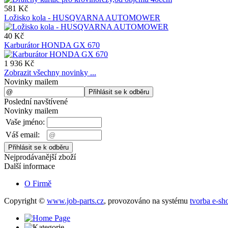
581 Kč
Ložisko kola - HUSQVARNA AUTOMOWER
40 Kč
Karburátor HONDA GX 670
1 936 Kč
Zobrazit všechny novinky ...
Novinky mailem
Poslední navštívené
Novinky mailem
Vaše jméno:
Váš email:
Nejprodávanější zboží
Další informace
O Firmě
Copyright ©
www.job-parts.cz
,
provozováno na systému
tvorba e-sh