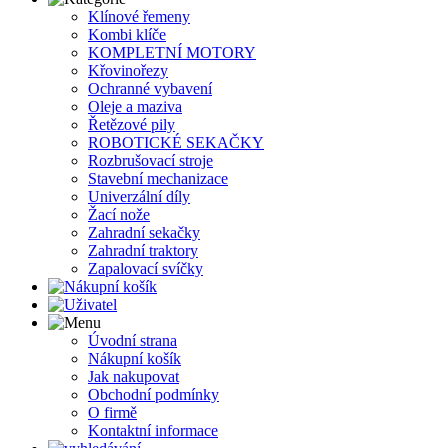
Klínové řemeny
Kombi klíče
KOMPLETNÍ MOTORY
Křovinořezy
Ochranné vybavení
Oleje a maziva
Řetězové pily
ROBOTICKÉ SEKAČKY
Rozbrušovací stroje
Stavební mechanizace
Univerzální díly
Žací nože
Zahradní sekačky
Zahradní traktory
Zapalovací svíčky
Úvodní strana
Nákupní košík
Jak nakupovat
Obchodní podmínky
O firmě
Kontaktní informace